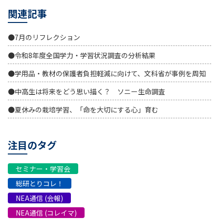
関連記事
●7月のリフレクション
●令和8年度全国学力・学習状況調査の分析結果
●学用品・教材の保護者負担軽減に向けて、文科省が事例を周知
●中高生は将来をどう思い描く？ ソニー生命調査
●夏休みの栽培学習、「命を大切にする心」育む
注目のタグ
セミナー・学習会
総研とりコレ！
NEA通信 (会報)
NEA通信 (コレイマ)