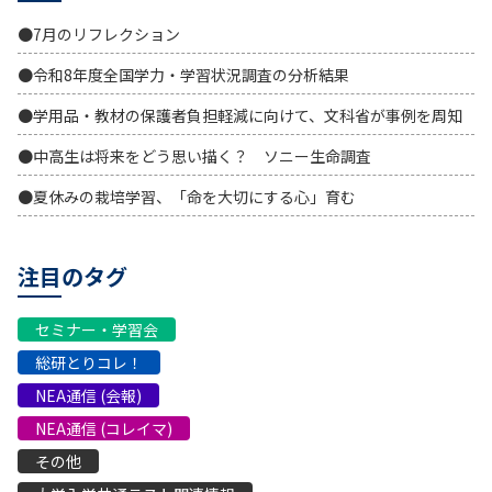
●7月のリフレクション
●令和8年度全国学力・学習状況調査の分析結果
●学用品・教材の保護者負担軽減に向けて、文科省が事例を周知
●中高生は将来をどう思い描く？ ソニー生命調査
●夏休みの栽培学習、「命を大切にする心」育む
注目のタグ
セミナー・学習会
総研とりコレ！
NEA通信 (会報)
NEA通信 (コレイマ)
その他