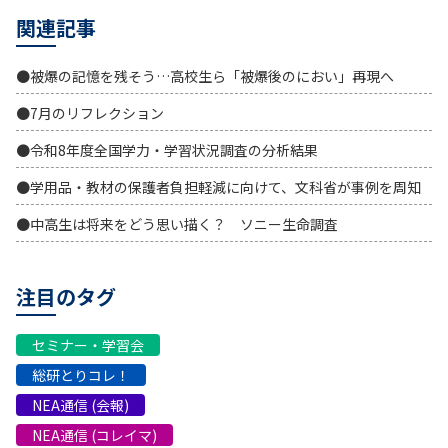
関連記事
●被爆の記憶を残そう…高校生ら「被爆後のにおい」再現へ
●7月のリフレクション
●令和8年度全国学力・学習状況調査の分析結果
●学用品・教材の保護者負担軽減に向けて、文科省が事例を周知
●中高生は将来をどう思い描く？ ソニー生命調査
注目のタグ
セミナー・学習会
総研とりコレ！
NEA通信 (会報)
NEA通信 (コレイマ)