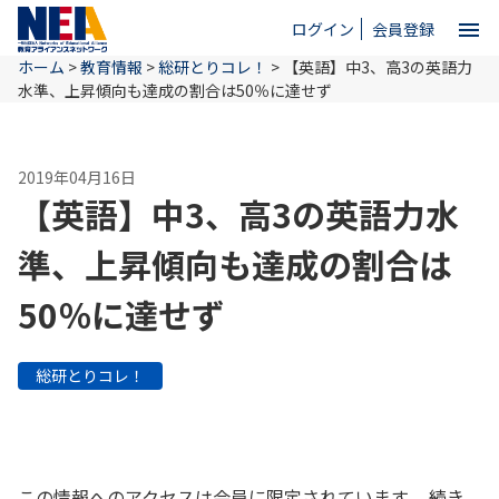
menu
ログイン
会員登録
ホーム
>
教育情報
>
総研とりコレ！
>
【英語】中3、高3の英語力
close
水準、上昇傾向も達成の割合は50％に達せず
ホーム
2019年04月16日
【英語】中3、高3の英語力水
NEAとは
準、上昇傾向も達成の割合は
50％に達せず
教育情報
総研とりコレ！
お問い合わせ
この情報へのアクセスは会員に限定されています。 続き