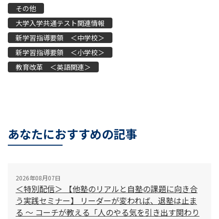
その他
大学入学共通テスト関連情報
新学習指導要領 ＜中学校＞
新学習指導要領 ＜小学校＞
教育改革 ＜英語関連＞
あなたにおすすめの記事
2026年08月07日
＜特別配信＞ 【他塾のリアルと自塾の課題に向き合
う実践セミナー】 リーダーが変われば、退塾は止ま
る 〜 コーチが教える「人のやる気を引き出す関わり