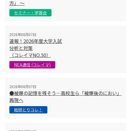
方」 〜
セミナー・学習会
2026年08月07日
速報！2026年度大学入試
分析と対策
（コレイマNO.50）
NEA通信 (コレイマ)
2026年08月07日
●被爆の記憶を残そう…高校生ら「被爆後のにおい」
再現へ
総研とりコレ！