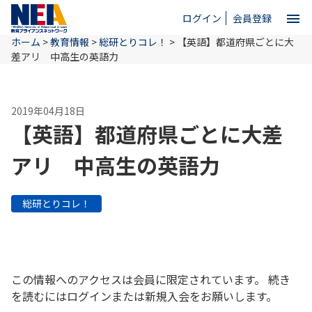
menu
ログイン
会員登録
ホーム
>
教育情報
>
総研とりコレ！
>
【英語】都道府県ごとに大
close
差アリ 中高生の英語力
ホーム
2019年04月18日
【英語】都道府県ごとに大差
NEAとは
アリ 中高生の英語力
教育情報
総研とりコレ！
お問い合わせ
この情報へのアクセスは会員に限定されています。 続き
を読むにはログインまたは新規入会をお願いします。