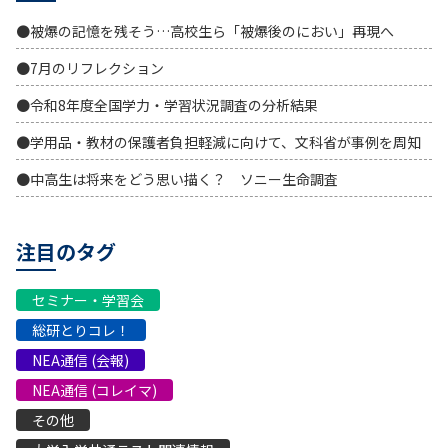
●被爆の記憶を残そう…高校生ら「被爆後のにおい」再現へ
●7月のリフレクション
●令和8年度全国学力・学習状況調査の分析結果
●学用品・教材の保護者負担軽減に向けて、文科省が事例を周知
●中高生は将来をどう思い描く？ ソニー生命調査
注目のタグ
セミナー・学習会
総研とりコレ！
NEA通信 (会報)
NEA通信 (コレイマ)
その他