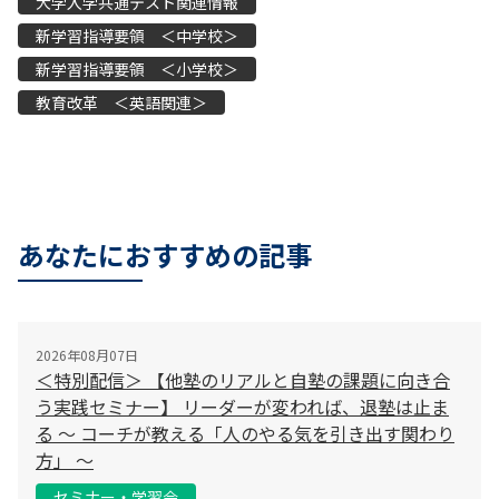
大学入学共通テスト関連情報
新学習指導要領 ＜中学校＞
新学習指導要領 ＜小学校＞
教育改革 ＜英語関連＞
あなたにおすすめの記事
2026年08月07日
＜特別配信＞ 【他塾のリアルと自塾の課題に向き合
う実践セミナー】 リーダーが変われば、退塾は止ま
る 〜 コーチが教える「人のやる気を引き出す関わり
方」 〜
セミナー・学習会