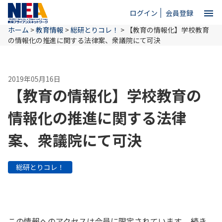
menu
ログイン
会員登録
ホーム
>
教育情報
>
総研とりコレ！
>
【教育の情報化】学校教育
close
の情報化の推進に関する法律案、衆議院にて可決
ホーム
2019年05月16日
【教育の情報化】学校教育の
NEAとは
情報化の推進に関する法律
案、衆議院にて可決
教育情報
総研とりコレ！
お問い合わせ
この情報へのアクセスは会員に限定されています。 続き