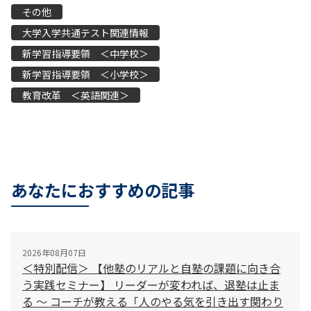
その他
大学入学共通テスト関連情報
新学習指導要領 ＜中学校＞
新学習指導要領 ＜小学校＞
教育改革 ＜英語関連＞
あなたにおすすめの記事
2026年08月07日
＜特別配信＞ 【他塾のリアルと自塾の課題に向き合
う実践セミナー】 リーダーが変われば、退塾は止ま
る 〜 コーチが教える「人のやる気を引き出す関わり