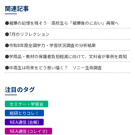
関連記事
●被爆の記憶を残そう…高校生ら「被爆後のにおい」再現へ
●7月のリフレクション
●令和8年度全国学力・学習状況調査の分析結果
●学用品・教材の保護者負担軽減に向けて、文科省が事例を周知
●中高生は将来をどう思い描く？ ソニー生命調査
注目のタグ
セミナー・学習会
総研とりコレ！
NEA通信 (会報)
NEA通信 (コレイマ)