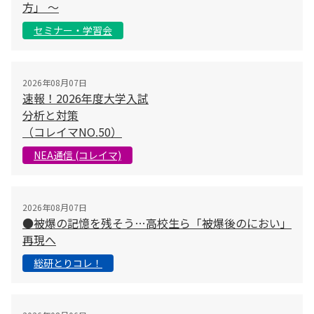
方」 〜
セミナー・学習会
2026年08月07日
速報！2026年度大学入試
分析と対策
（コレイマNO.50）
NEA通信 (コレイマ)
2026年08月07日
●被爆の記憶を残そう…高校生ら「被爆後のにおい」
再現へ
総研とりコレ！