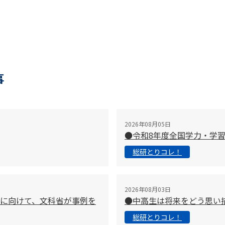
事
2026年08月05日
●令和8年度全国学力・学
総研とりコレ！
2026年08月03日
に向けて、文科省が事例を
●中高生は将来をどう思い
総研とりコレ！