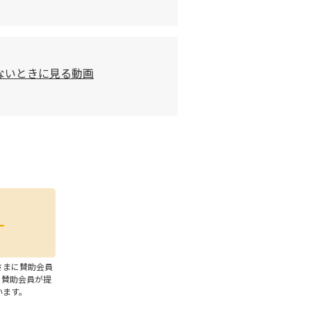
ないときに見る動画
さまに賛助会員
、賛助会員が提
います。