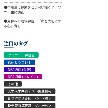
●中高生は将来をどう思い描く？ ソ
ニー生命調査
●夏休みの栽培学習、「命を大切にす
る心」育む
注目のタグ
セミナー・学習会
総研とりコレ！
NEA通信 (会報)
NEA通信 (コレイマ)
その他
大学入学共通テスト関連情報
新学習指導要領 ＜中学校＞
新学習指導要領 ＜小学校＞