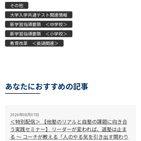
その他
大学入学共通テスト関連情報
新学習指導要領 ＜中学校＞
新学習指導要領 ＜小学校＞
教育改革 ＜英語関連＞
あなたにおすすめの記事
2026年08月07日
＜特別配信＞ 【他塾のリアルと自塾の課題に向き合
う実践セミナー】 リーダーが変われば、退塾は止ま
る 〜 コーチが教える「人のやる気を引き出す関わり