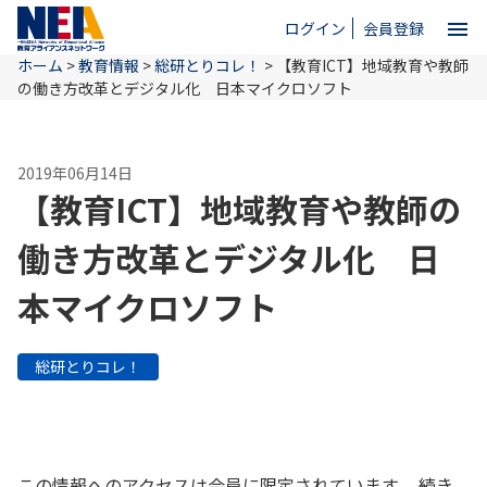
menu
ログイン
会員登録
ホーム
>
教育情報
>
総研とりコレ！
>
【教育ICT】地域教育や教師
close
の働き方改革とデジタル化 日本マイクロソフト
ホーム
2019年06月14日
【教育ICT】地域教育や教師の
NEAとは
働き方改革とデジタル化 日
本マイクロソフト
教育情報
総研とりコレ！
お問い合わせ
この情報へのアクセスは会員に限定されています。 続き