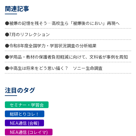
関連記事
●被爆の記憶を残そう…高校生ら「被爆後のにおい」再現へ
●7月のリフレクション
●令和8年度全国学力・学習状況調査の分析結果
●学用品・教材の保護者負担軽減に向けて、文科省が事例を周知
●中高生は将来をどう思い描く？ ソニー生命調査
注目のタグ
セミナー・学習会
総研とりコレ！
NEA通信 (会報)
NEA通信 (コレイマ)