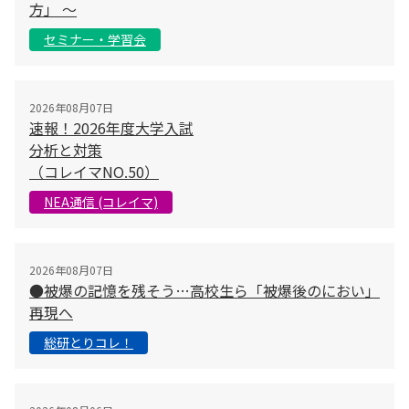
方」 〜
セミナー・学習会
2026年08月07日
速報！2026年度大学入試
分析と対策
（コレイマNO.50）
NEA通信 (コレイマ)
2026年08月07日
●被爆の記憶を残そう…高校生ら「被爆後のにおい」
再現へ
総研とりコレ！