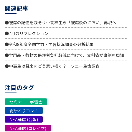
関連記事
●被爆の記憶を残そう…高校生ら「被爆後のにおい」再現へ
●7月のリフレクション
●令和8年度全国学力・学習状況調査の分析結果
●学用品・教材の保護者負担軽減に向けて、文科省が事例を周知
●中高生は将来をどう思い描く？ ソニー生命調査
注目のタグ
セミナー・学習会
総研とりコレ！
NEA通信 (会報)
NEA通信 (コレイマ)