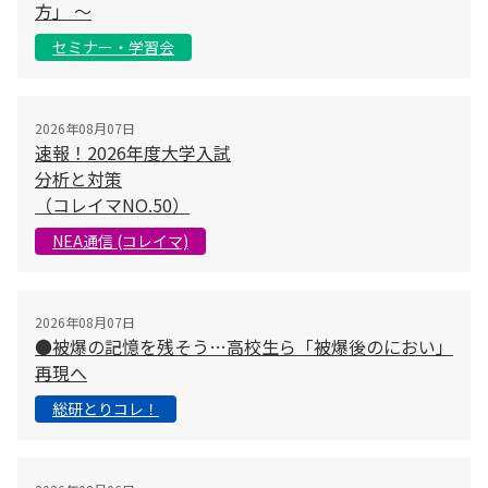
方」 〜
セミナー・学習会
2026年08月07日
速報！2026年度大学入試
分析と対策
（コレイマNO.50）
NEA通信 (コレイマ)
2026年08月07日
●被爆の記憶を残そう…高校生ら「被爆後のにおい」
再現へ
総研とりコレ！