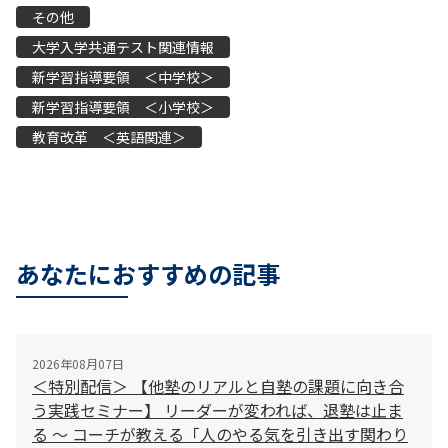
その他
大学入学共通テスト関連情報
新学習指導要領 ＜中学校＞
新学習指導要領 ＜小学校＞
教育改革 ＜英語関連＞
あなたにおすすめの記事
2026年08月07日
＜特別配信＞ 【他塾のリアルと自塾の課題に向き合
う実践セミナー】 リーダーが変われば、退塾は止ま
る 〜 コーチが教える「人のやる気を引き出す関わり