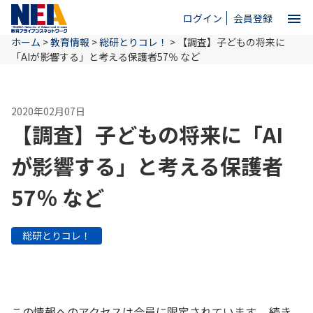
menu
ログイン
会員登録
ホーム
>
教育情報
>
総研とりコレ！
>
【調査】子どもの将来に
close
「AIが影響する」と考える保護者57％ など
ホーム
2020年02月07日
【調査】子どもの将来に「AI
NEAとは
が影響する」と考える保護者
57％ など
教育情報
総研とりコレ！
お問い合わせ
この情報へのアクセスは会員に限定されています。 続き