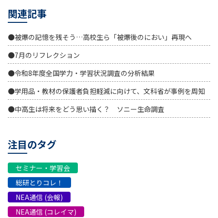
関連記事
●被爆の記憶を残そう…高校生ら「被爆後のにおい」再現へ
●7月のリフレクション
●令和8年度全国学力・学習状況調査の分析結果
●学用品・教材の保護者負担軽減に向けて、文科省が事例を周知
●中高生は将来をどう思い描く？ ソニー生命調査
注目のタグ
セミナー・学習会
総研とりコレ！
NEA通信 (会報)
NEA通信 (コレイマ)