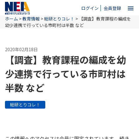
menu
ログイン
会員登録
ホーム
>
教育情報
>
総研とりコレ！
>
【調査】教育課程の編成を
close
幼少連携で行っている市町村は半数 など
ホーム
2020年02月18日
【調査】教育課程の編成を幼
NEAとは
少連携で行っている市町村は
半数 など
教育情報
総研とりコレ！
お問い合わせ
この情報へのアクセスは会員に限定されています。 続き