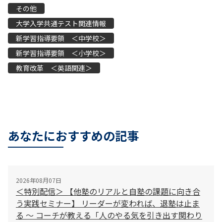
その他
大学入学共通テスト関連情報
新学習指導要領 ＜中学校＞
新学習指導要領 ＜小学校＞
教育改革 ＜英語関連＞
あなたにおすすめの記事
2026年08月07日
＜特別配信＞ 【他塾のリアルと自塾の課題に向き合
う実践セミナー】 リーダーが変われば、退塾は止ま
る 〜 コーチが教える「人のやる気を引き出す関わり