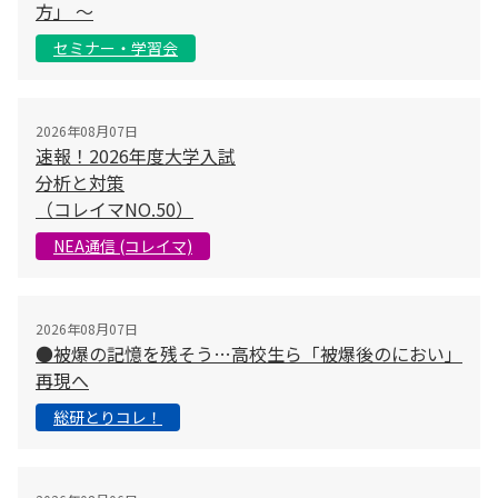
方」 〜
セミナー・学習会
2026年08月07日
速報！2026年度大学入試
分析と対策
（コレイマNO.50）
NEA通信 (コレイマ)
2026年08月07日
●被爆の記憶を残そう…高校生ら「被爆後のにおい」
再現へ
総研とりコレ！