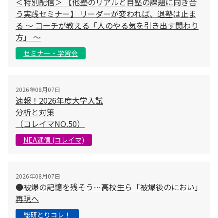
＜特別配信＞ 【他塾のリアルと自塾の課題に向き合
う実践セミナー】 リーダーが変われば、退塾は止ま
る 〜 コーチが教える「人のやる気を引き出す関わり
方」 〜
セミナー・学習会
2026年08月07日
速報！2026年度大学入試
分析と対策
（コレイマNO.50）
NEA通信 (コレイマ)
2026年08月07日
●被爆の記憶を残そう…高校生ら「被爆後のにおい」
再現へ
総研とりコレ！