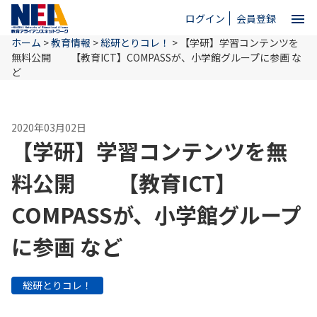
menu
ログイン
会員登録
ホーム
>
教育情報
>
総研とりコレ！
>
【学研】学習コンテンツを
close
無料公開 【教育ICT】COMPASSが、小学館グループに参画 な
ど
ホーム
2020年03月02日
【学研】学習コンテンツを無
NEAとは
料公開 【教育ICT】
教育情報
COMPASSが、小学館グループ
に参画 など
お問い合わせ
総研とりコレ！