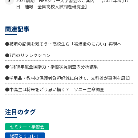
2021前期 NEAシリーズ学習会のご案内 【2021年5月17
日 速報 全国高校入試問題研究会】
関連記事
●被爆の記憶を残そう…高校生ら「被爆後のにおい」再現へ
●7月のリフレクション
●令和8年度全国学力・学習状況調査の分析結果
●学用品・教材の保護者負担軽減に向けて、文科省が事例を周知
●中高生は将来をどう思い描く？ ソニー生命調査
注目のタグ
セミナー・学習会
総研とりコレ！