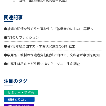
日 速報 全国高校入試問題研究会】
関連記事
●被爆の記憶を残そう…高校生ら「被爆後のにおい」再現へ
●7月のリフレクション
●令和8年度全国学力・学習状況調査の分析結果
●学用品・教材の保護者負担軽減に向けて、文科省が事例を周知
●中高生は将来をどう思い描く？ ソニー生命調査
注目のタグ
セミナー・学習会
総研とりコレ！