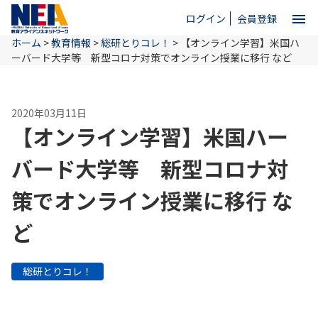
menu
ログイン
会員登録
ホーム
>
教育情報
>
総研とりコレ！
>
【オンライン学習】米国ハ
close
ーバード大学等 新型コロナ対策でオンライン授業に移行 など
ホーム
2020年03月11日
【オンライン学習】米国ハー
NEAとは
バード大学等 新型コロナ対
策でオンライン授業に移行 な
教育情報
ど
お問い合わせ
総研とりコレ！