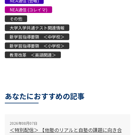
NEA通信 (会報)
NEA通信 (コレイマ)
その他
大学入学共通テスト関連情報
新学習指導要領 ＜中学校＞
新学習指導要領 ＜小学校＞
教育改革 ＜英語関連＞
あなたにおすすめの記事
2026年08月07日
＜特別配信＞ 【他塾のリアルと自塾の課題に向き合