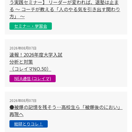
う実践セミナー】 リーダーが変われば、退塾は止ま
る 〜 コーチが教える「人のやる気を引き出す関わり
方」 〜
セミナー・学習会
2026年08月07日
速報！2026年度大学入試
分析と対策
（コレイマNO.50）
NEA通信 (コレイマ)
2026年08月07日
●被爆の記憶を残そう…高校生ら「被爆後のにおい」
再現へ
総研とりコレ！