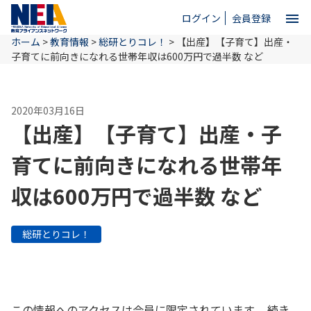
menu
ログイン
会員登録
ホーム
>
教育情報
>
総研とりコレ！
>
【出産】【子育て】出産・
close
子育てに前向きになれる世帯年収は600万円で過半数 など
ホーム
2020年03月16日
【出産】【子育て】出産・子
NEAとは
育てに前向きになれる世帯年
収は600万円で過半数 など
教育情報
総研とりコレ！
お問い合わせ
この情報へのアクセスは会員に限定されています。 続き