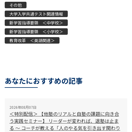
その他
大学入学共通テスト関連情報
新学習指導要領 ＜中学校＞
新学習指導要領 ＜小学校＞
教育改革 ＜英語関連＞
あなたにおすすめの記事
2026年08月07日
＜特別配信＞ 【他塾のリアルと自塾の課題に向き合
う実践セミナー】 リーダーが変われば、退塾は止ま
る 〜 コーチが教える「人のやる気を引き出す関わり