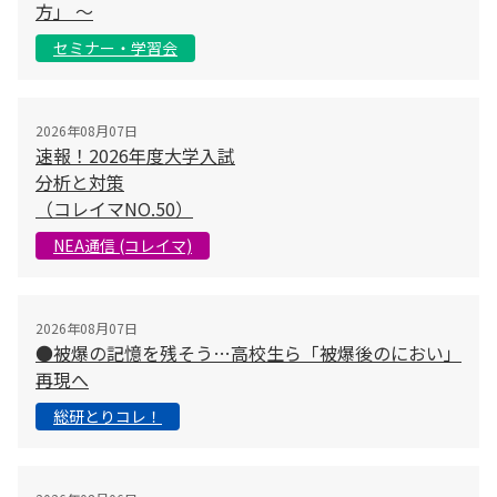
方」 〜
セミナー・学習会
2026年08月07日
速報！2026年度大学入試
分析と対策
（コレイマNO.50）
NEA通信 (コレイマ)
2026年08月07日
●被爆の記憶を残そう…高校生ら「被爆後のにおい」
再現へ
総研とりコレ！