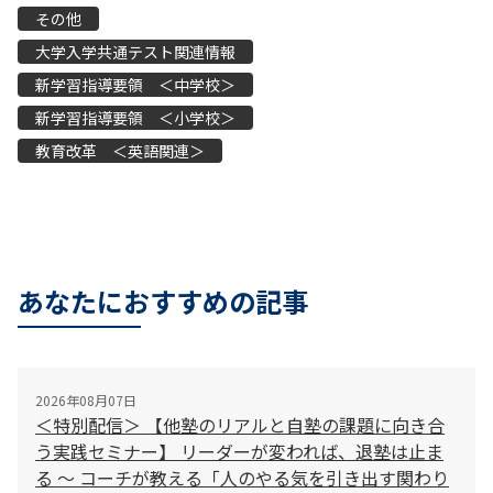
その他
大学入学共通テスト関連情報
新学習指導要領 ＜中学校＞
新学習指導要領 ＜小学校＞
教育改革 ＜英語関連＞
あなたにおすすめの記事
2026年08月07日
＜特別配信＞ 【他塾のリアルと自塾の課題に向き合
う実践セミナー】 リーダーが変われば、退塾は止ま
る 〜 コーチが教える「人のやる気を引き出す関わり