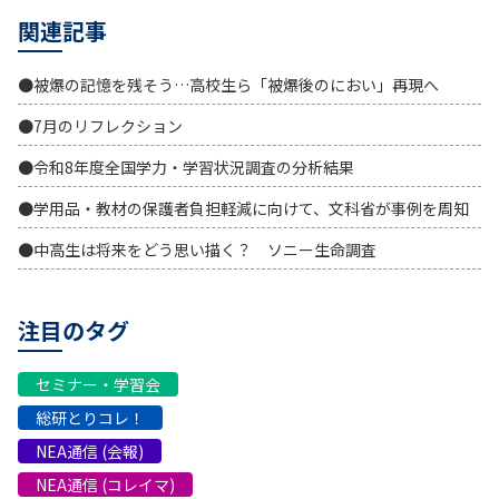
関連記事
●被爆の記憶を残そう…高校生ら「被爆後のにおい」再現へ
●7月のリフレクション
●令和8年度全国学力・学習状況調査の分析結果
●学用品・教材の保護者負担軽減に向けて、文科省が事例を周知
●中高生は将来をどう思い描く？ ソニー生命調査
注目のタグ
セミナー・学習会
総研とりコレ！
NEA通信 (会報)
NEA通信 (コレイマ)