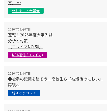
方」 〜
セミナー・学習会
2026年08月07日
速報！2026年度大学入試
分析と対策
（コレイマNO.50）
NEA通信 (コレイマ)
2026年08月07日
●被爆の記憶を残そう…高校生ら「被爆後のにおい」
再現へ
総研とりコレ！