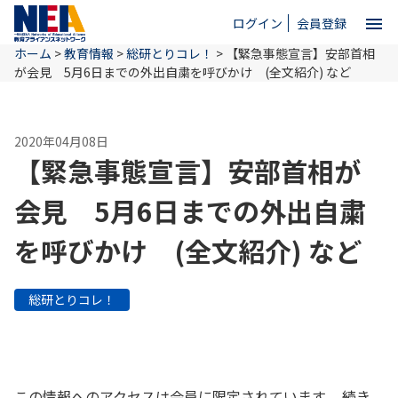
menu
ログイン
会員登録
ホーム
>
教育情報
>
総研とりコレ！
>
【緊急事態宣言】安部首相
close
が会見 5月6日までの外出自粛を呼びかけ (全文紹介) など
ホーム
2020年04月08日
【緊急事態宣言】安部首相が
NEAとは
会見 5月6日までの外出自粛
を呼びかけ (全文紹介) など
教育情報
総研とりコレ！
お問い合わせ
この情報へのアクセスは会員に限定されています。 続き