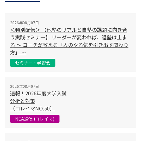
2026年08月07日
＜特別配信＞ 【他塾のリアルと自塾の課題に向き合
う実践セミナー】 リーダーが変われば、退塾は止ま
る 〜 コーチが教える「人のやる気を引き出す関わり
方」 〜
セミナー・学習会
2026年08月07日
速報！2026年度大学入試
分析と対策
（コレイマNO.50）
NEA通信 (コレイマ)