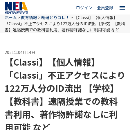
menu
ログイン
会員登録
ホーム
>
教育情報
>
総研とりコレ！
>
【Classi】【個人情報】
close
「Classi」不正アクセスにより122万人分のID流出 【学校】【教科
書】遠隔授業での教科書利用、著作物許諾なしに利用可能 など
ホーム
2021年04月14日
【Classi】【個人情報】
NEAとは
「Classi」不正アクセスにより
教育情報
122万人分のID流出 【学校】
【教科書】遠隔授業での教科
お問い合わせ
書利用、著作物許諾なしに利
用可能 など