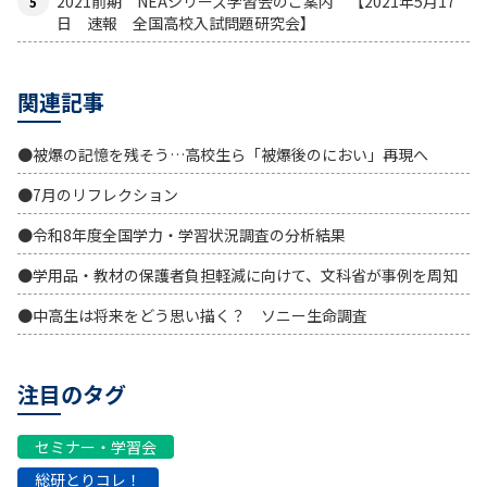
2021前期 NEAシリーズ学習会のご案内 【2021年5月17
日 速報 全国高校入試問題研究会】
関連記事
●被爆の記憶を残そう…高校生ら「被爆後のにおい」再現へ
●7月のリフレクション
●令和8年度全国学力・学習状況調査の分析結果
●学用品・教材の保護者負担軽減に向けて、文科省が事例を周知
●中高生は将来をどう思い描く？ ソニー生命調査
注目のタグ
セミナー・学習会
総研とりコレ！