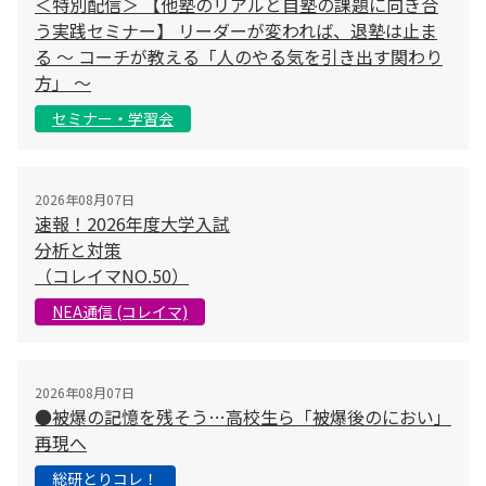
＜特別配信＞ 【他塾のリアルと自塾の課題に向き合
う実践セミナー】 リーダーが変われば、退塾は止ま
る 〜 コーチが教える「人のやる気を引き出す関わり
方」 〜
セミナー・学習会
2026年08月07日
速報！2026年度大学入試
分析と対策
（コレイマNO.50）
NEA通信 (コレイマ)
2026年08月07日
●被爆の記憶を残そう…高校生ら「被爆後のにおい」
再現へ
総研とりコレ！