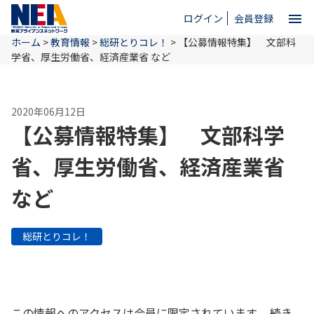
menu
ログイン
会員登録
ホーム
>
教育情報
>
総研とりコレ！
>
【公募情報特集】 文部科
close
学省、厚生労働省、経済産業省 など
ホーム
2020年06月12日
【公募情報特集】 文部科学
NEAとは
省、厚生労働省、経済産業省
など
教育情報
総研とりコレ！
お問い合わせ
この情報へのアクセスは会員に限定されています。 続き