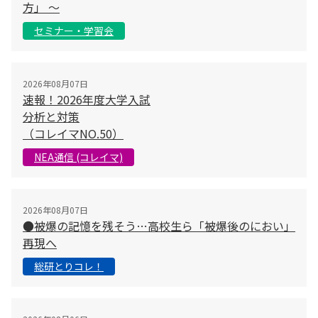
方」 〜
セミナー・学習会
2026年08月07日
速報！2026年度大学入試
分析と対策
（コレイマNO.50）
NEA通信 (コレイマ)
2026年08月07日
●被爆の記憶を残そう…高校生ら「被爆後のにおい」
再現へ
総研とりコレ！