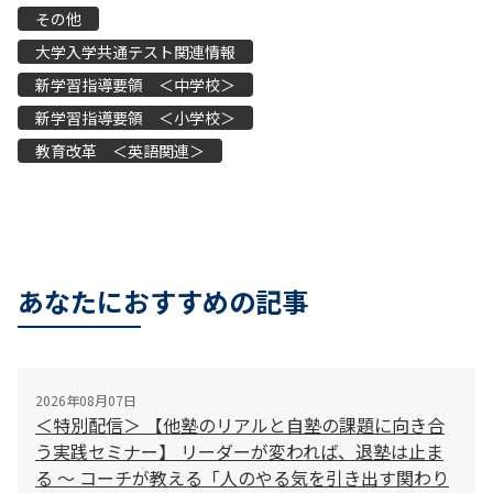
その他
大学入学共通テスト関連情報
新学習指導要領 ＜中学校＞
新学習指導要領 ＜小学校＞
教育改革 ＜英語関連＞
あなたにおすすめの記事
2026年08月07日
＜特別配信＞ 【他塾のリアルと自塾の課題に向き合
う実践セミナー】 リーダーが変われば、退塾は止ま
る 〜 コーチが教える「人のやる気を引き出す関わり