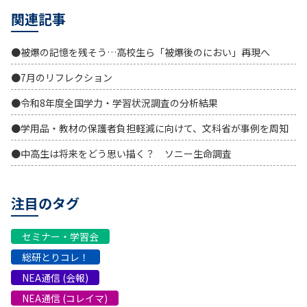
関連記事
●被爆の記憶を残そう…高校生ら「被爆後のにおい」再現へ
●7月のリフレクション
●令和8年度全国学力・学習状況調査の分析結果
●学用品・教材の保護者負担軽減に向けて、文科省が事例を周知
●中高生は将来をどう思い描く？ ソニー生命調査
注目のタグ
セミナー・学習会
総研とりコレ！
NEA通信 (会報)
NEA通信 (コレイマ)