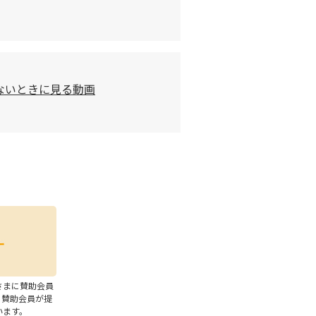
ないときに見る動画
さまに賛助会員
、賛助会員が提
います。