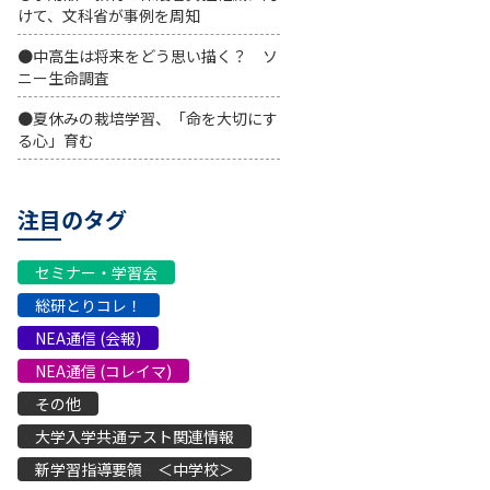
けて、文科省が事例を周知
●中高生は将来をどう思い描く？ ソ
ニー生命調査
●夏休みの栽培学習、「命を大切にす
る心」育む
注目のタグ
セミナー・学習会
総研とりコレ！
NEA通信 (会報)
NEA通信 (コレイマ)
その他
大学入学共通テスト関連情報
新学習指導要領 ＜中学校＞