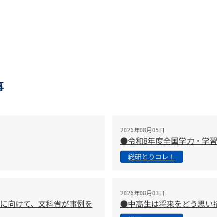
事
2026年08月05日
●令和8年度全国学力・学
総研とりコレ！
2026年08月03日
に向けて、文科省が事例を
●中高生は将来をどう思い