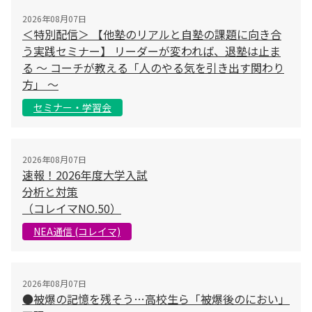
2026年08月07日
＜特別配信＞ 【他塾のリアルと自塾の課題に向き合
う実践セミナー】 リーダーが変われば、退塾は止ま
る 〜 コーチが教える「人のやる気を引き出す関わり
方」 〜
セミナー・学習会
2026年08月07日
速報！2026年度大学入試
分析と対策
（コレイマNO.50）
NEA通信 (コレイマ)
2026年08月07日
●被爆の記憶を残そう…高校生ら「被爆後のにおい」