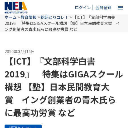
menu
ログイン
会員登録
ホーム
>
教育情報
>
総研とりコレ！
>
【ICT】『文部科学白書
close
2019』 特集はGIGAスクール構想 【塾】日本民間教育大賞 イ
ング創業者の青木氏らに最高功労賞 など
ホーム
2020年07月14日
【ICT】『文部科学白書
NEAとは
2019』 特集はGIGAスクール
教育情報
構想 【塾】日本民間教育大
賞 イング創業者の青木氏ら
お問い合わせ
に最高功労賞 など