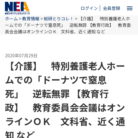
menu
ログイン
会員登録
ホーム
>
教育情報
>
総研とりコレ！
>
【介護】 特別養護老人ホ
close
ームでの「ドーナツで窒息死」 逆転無罪 【教育行政】 教育委
員会会議はオンラインＯＫ 文科省、近く通知 など
ホーム
2020年07月29日
【介護】 特別養護老人ホー
NEAとは
ムでの「ドーナツで窒息
教育情報
死」 逆転無罪 【教育行
政】 教育委員会会議はオン
お問い合わせ
ラインＯＫ 文科省、近く通
知 など