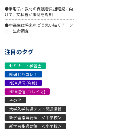
●学用品・教材の保護者負担軽減に向
けて、文科省が事例を周知
●中高生は将来をどう思い描く？ ソ
ニー生命調査
注目のタグ
セミナー・学習会
総研とりコレ！
NEA通信 (会報)
NEA通信 (コレイマ)
その他
大学入学共通テスト関連情報
新学習指導要領 ＜中学校＞
新学習指導要領 ＜小学校＞