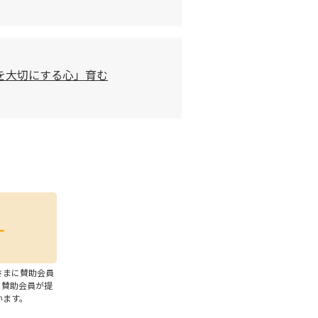
を大切にする心」育む
さまに賛助会員
、賛助会員が提
います。