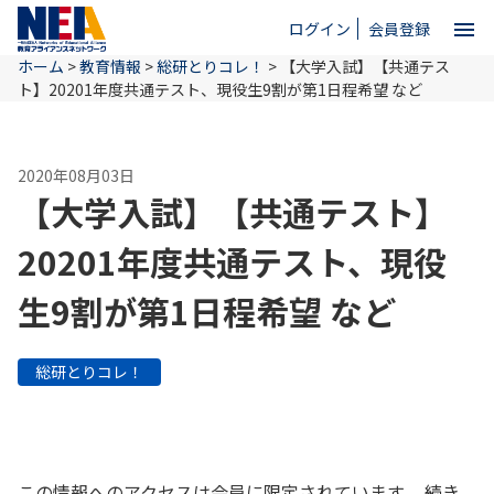
menu
ログイン
会員登録
ホーム
>
教育情報
>
総研とりコレ！
>
【大学入試】【共通テス
close
ト】20201年度共通テスト、現役生9割が第1日程希望 など
ホーム
2020年08月03日
【大学入試】【共通テスト】
NEAとは
20201年度共通テスト、現役
生9割が第1日程希望 など
教育情報
総研とりコレ！
お問い合わせ
この情報へのアクセスは会員に限定されています。 続き