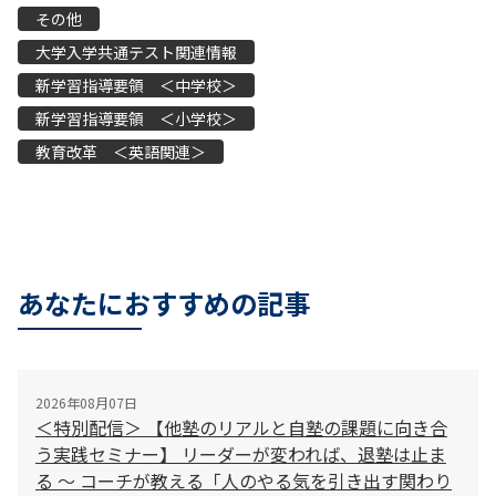
その他
大学入学共通テスト関連情報
新学習指導要領 ＜中学校＞
新学習指導要領 ＜小学校＞
教育改革 ＜英語関連＞
あなたにおすすめの記事
2026年08月07日
＜特別配信＞ 【他塾のリアルと自塾の課題に向き合
う実践セミナー】 リーダーが変われば、退塾は止ま
る 〜 コーチが教える「人のやる気を引き出す関わり