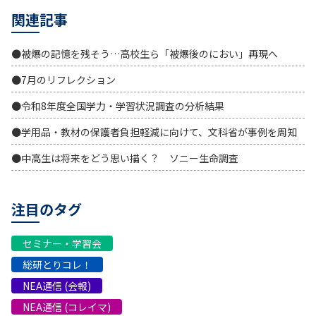
関連記事
●被爆の記憶を残そう…高校生ら「被爆後のにおい」再現へ
●7月のリフレクション
●令和8年度全国学力・学習状況調査の分析結果
●学用品・教材の保護者負担軽減に向けて、文科省が事例を周知
●中高生は将来をどう思い描く？ ソニー生命調査
注目のタグ
セミナー・学習会
総研とりコレ！
NEA通信 (会報)
NEA通信 (コレイマ)