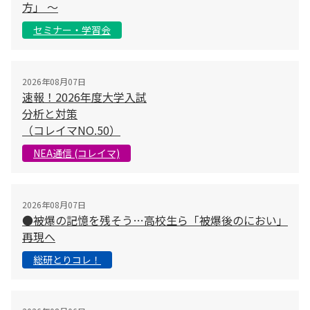
方」 〜
セミナー・学習会
2026年08月07日
速報！2026年度大学入試
分析と対策
（コレイマNO.50）
NEA通信 (コレイマ)
2026年08月07日
●被爆の記憶を残そう…高校生ら「被爆後のにおい」
再現へ
総研とりコレ！