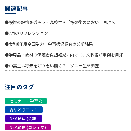
関連記事
●被爆の記憶を残そう…高校生ら「被爆後のにおい」再現へ
●7月のリフレクション
●令和8年度全国学力・学習状況調査の分析結果
●学用品・教材の保護者負担軽減に向けて、文科省が事例を周知
●中高生は将来をどう思い描く？ ソニー生命調査
注目のタグ
セミナー・学習会
総研とりコレ！
NEA通信 (会報)
NEA通信 (コレイマ)