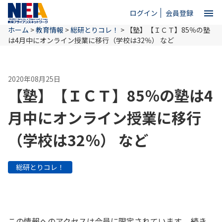
menu
ログイン
会員登録
ホーム
>
教育情報
>
総研とりコレ！
>
【塾】【ＩＣＴ】85％の塾
close
は4月中にオンライン授業に移行（学校は32％） など
ホーム
2020年08月25日
【塾】【ＩＣＴ】85％の塾は4
NEAとは
月中にオンライン授業に移行
（学校は32％） など
教育情報
総研とりコレ！
お問い合わせ
この情報へのアクセスは会員に限定されています。 続き