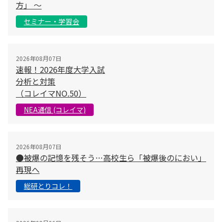
方」 〜
セミナー・学習会
2026年08月07日
速報！2026年度大学入試
分析と対策
（コレイマNO.50）
NEA通信 (コレイマ)
2026年08月07日
●被爆の記憶を残そう…高校生ら「被爆後のにおい」
再現へ
総研とりコレ！