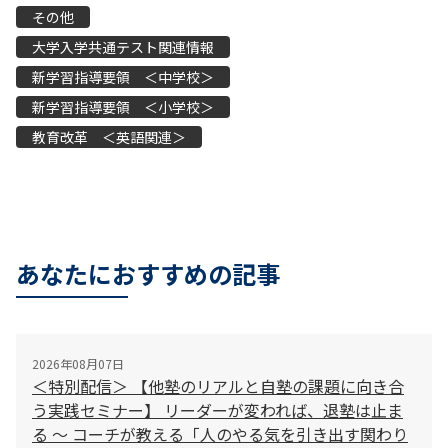
その他
大学入学共通テスト関連情報
新学習指導要領 ＜中学校＞
新学習指導要領 ＜小学校＞
教育改革 ＜英語関連＞
あなたにおすすめの記事
2026年08月07日
＜特別配信＞ 【他塾のリアルと自塾の課題に向き合
う実践セミナー】 リーダーが変われば、退塾は止ま
る 〜 コーチが教える「人のやる気を引き出す関わり