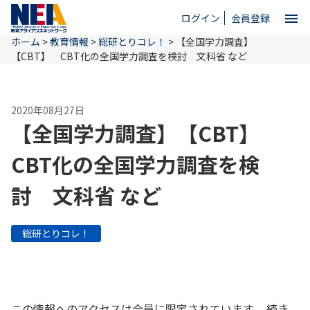
menu
ログイン
会員登録
ホーム
>
教育情報
>
総研とりコレ！
>
【全国学力調査】
close
【CBT】 CBT化の全国学力調査を検討 文科省 など
ホーム
2020年08月27日
【全国学力調査】【CBT】
NEAとは
CBT化の全国学力調査を検
討 文科省 など
教育情報
総研とりコレ！
お問い合わせ
この情報へのアクセスは会員に限定されています。 続き