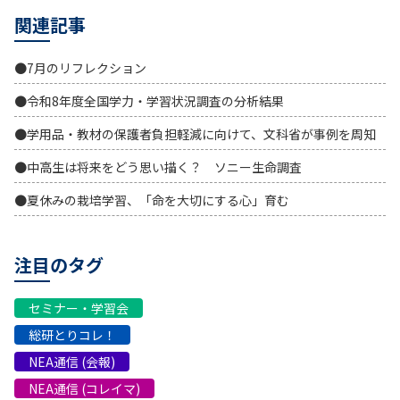
関連記事
●7月のリフレクション
●令和8年度全国学力・学習状況調査の分析結果
●学用品・教材の保護者負担軽減に向けて、文科省が事例を周知
●中高生は将来をどう思い描く？ ソニー生命調査
●夏休みの栽培学習、「命を大切にする心」育む
注目のタグ
セミナー・学習会
総研とりコレ！
NEA通信 (会報)
NEA通信 (コレイマ)