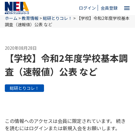
menu
ログイン
会員登録
ホーム
>
教育情報
>
総研とりコレ！
>
【学校】令和2年度学校基本
close
調査（速報値）公表 など
ホーム
2020年08月28日
【学校】令和2年度学校基本調
NEAとは
査（速報値）公表 など
教育情報
総研とりコレ！
お問い合わせ
この情報へのアクセスは会員に限定されています。 続き
を読むにはログインまたは新規入会をお願いします。