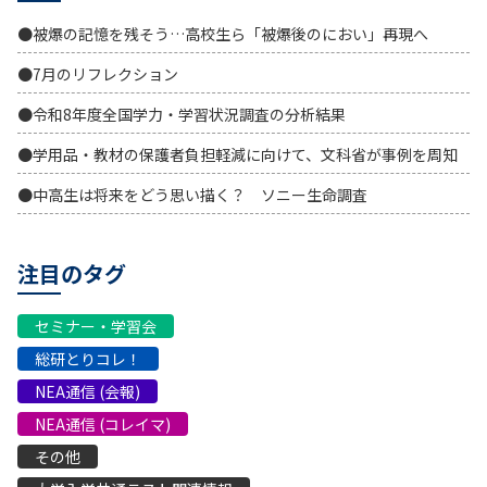
●被爆の記憶を残そう…高校生ら「被爆後のにおい」再現へ
●7月のリフレクション
●令和8年度全国学力・学習状況調査の分析結果
●学用品・教材の保護者負担軽減に向けて、文科省が事例を周知
●中高生は将来をどう思い描く？ ソニー生命調査
注目のタグ
セミナー・学習会
総研とりコレ！
NEA通信 (会報)
NEA通信 (コレイマ)
その他