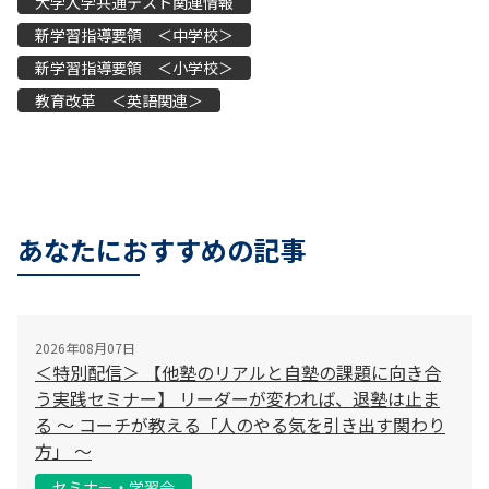
大学入学共通テスト関連情報
新学習指導要領 ＜中学校＞
新学習指導要領 ＜小学校＞
教育改革 ＜英語関連＞
あなたにおすすめの記事
2026年08月07日
＜特別配信＞ 【他塾のリアルと自塾の課題に向き合
う実践セミナー】 リーダーが変われば、退塾は止ま
る 〜 コーチが教える「人のやる気を引き出す関わり
方」 〜
セミナー・学習会