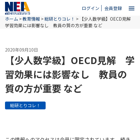
menu
ログイン
会員登録
ホーム
>
教育情報
>
総研とりコレ！
>
【少人数学級】OECD見解
close
学習効果には影響なし 教員の質の方が重要 など
ホーム
2020年09月10日
【少人数学級】OECD見解 学
NEAとは
習効果には影響なし 教員の
質の方が重要 など
教育情報
総研とりコレ！
お問い合わせ
この情報へのアクセスは会員に限定されています。 続き