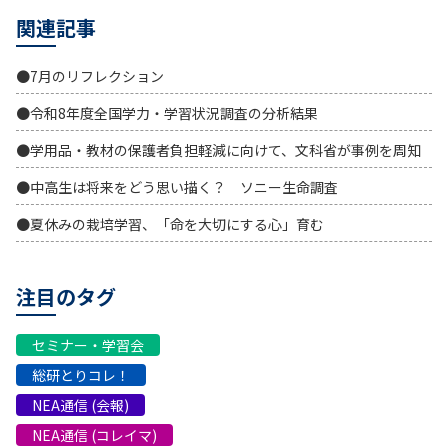
関連記事
●7月のリフレクション
●令和8年度全国学力・学習状況調査の分析結果
●学用品・教材の保護者負担軽減に向けて、文科省が事例を周知
●中高生は将来をどう思い描く？ ソニー生命調査
●夏休みの栽培学習、「命を大切にする心」育む
注目のタグ
セミナー・学習会
総研とりコレ！
NEA通信 (会報)
NEA通信 (コレイマ)