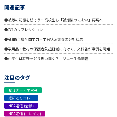
関連記事
●被爆の記憶を残そう…高校生ら「被爆後のにおい」再現へ
●7月のリフレクション
●令和8年度全国学力・学習状況調査の分析結果
●学用品・教材の保護者負担軽減に向けて、文科省が事例を周知
●中高生は将来をどう思い描く？ ソニー生命調査
注目のタグ
セミナー・学習会
総研とりコレ！
NEA通信 (会報)
NEA通信 (コレイマ)