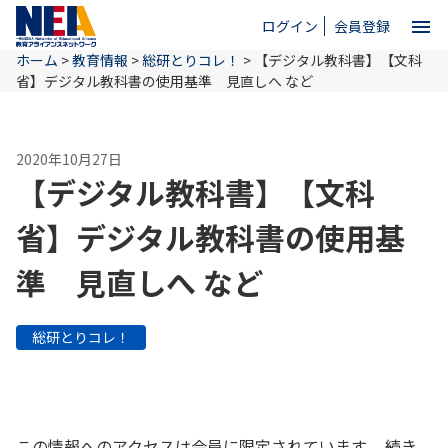
menu
ログイン
会員登録
ホーム
>
教育情報
>
総研とりコレ！
>
【デジタル教科書】【文科
close
省】デジタル教科書の使用基準 見直しへ など
ホーム
2020年10月27日
【デジタル教科書】【文科
NEAとは
省】デジタル教科書の使用基
準 見直しへ など
教育情報
総研とりコレ！
お問い合わせ
この情報へのアクセスは会員に限定されています。 続き