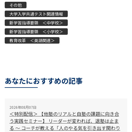
その他
大学入学共通テスト関連情報
新学習指導要領 ＜中学校＞
新学習指導要領 ＜小学校＞
教育改革 ＜英語関連＞
あなたにおすすめの記事
2026年08月07日
＜特別配信＞ 【他塾のリアルと自塾の課題に向き合
う実践セミナー】 リーダーが変われば、退塾は止ま
る 〜 コーチが教える「人のやる気を引き出す関わり