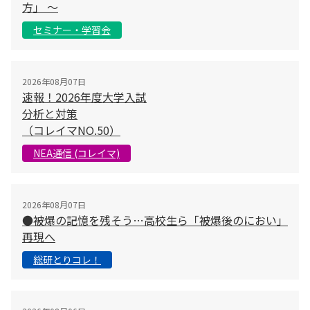
方」 〜
セミナー・学習会
2026年08月07日
速報！2026年度大学入試
分析と対策
（コレイマNO.50）
NEA通信 (コレイマ)
2026年08月07日
●被爆の記憶を残そう…高校生ら「被爆後のにおい」
再現へ
総研とりコレ！