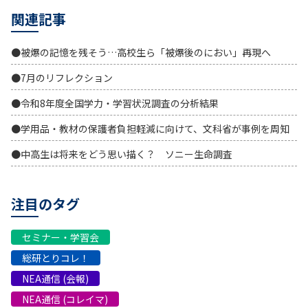
関連記事
●被爆の記憶を残そう…高校生ら「被爆後のにおい」再現へ
●7月のリフレクション
●令和8年度全国学力・学習状況調査の分析結果
●学用品・教材の保護者負担軽減に向けて、文科省が事例を周知
●中高生は将来をどう思い描く？ ソニー生命調査
注目のタグ
セミナー・学習会
総研とりコレ！
NEA通信 (会報)
NEA通信 (コレイマ)