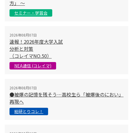
方」 〜
セミナー・学習会
2026年08月07日
速報！2026年度大学入試
分析と対策
（コレイマNO.50）
NEA通信 (コレイマ)
2026年08月07日
●被爆の記憶を残そう…高校生ら「被爆後のにおい」
再現へ
総研とりコレ！