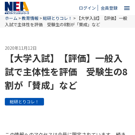
menu
ログイン
会員登録
ホーム
>
教育情報
>
総研とりコレ！
>
【大学入試】【評価】一般
close
入試で主体性を評価 受験生の8割が「賛成」など
ホーム
2020年11月12日
【大学入試】【評価】一般入
NEAとは
試で主体性を評価 受験生の8
割が「賛成」など
教育情報
総研とりコレ！
お問い合わせ
この情報へのアクセスは会員に限定されています。 続き