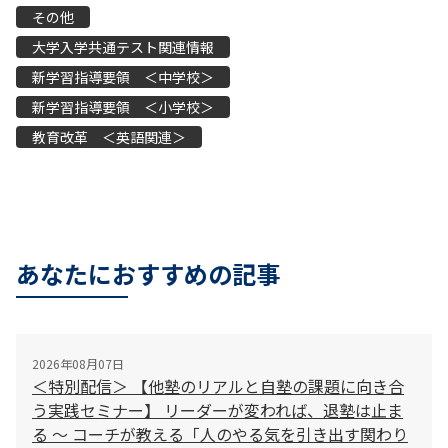
その他
大学入学共通テスト関連情報
新学習指導要領 ＜中学校＞
新学習指導要領 ＜小学校＞
教育改革 ＜英語関連＞
あなたにおすすめの記事
2026年08月07日
＜特別配信＞ 【他塾のリアルと自塾の課題に向き合
う実践セミナー】 リーダーが変われば、退塾は止ま
る 〜 コーチが教える「人のやる気を引き出す関わり