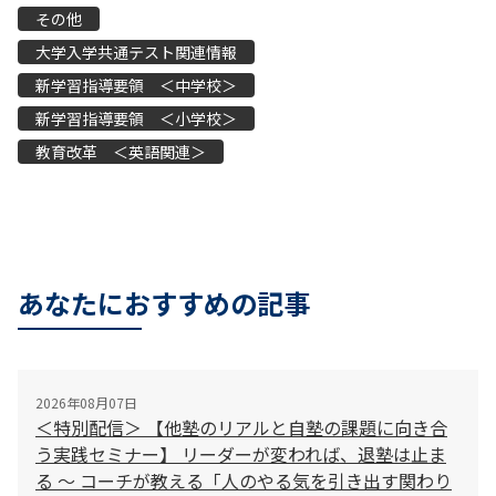
その他
大学入学共通テスト関連情報
新学習指導要領 ＜中学校＞
新学習指導要領 ＜小学校＞
教育改革 ＜英語関連＞
あなたにおすすめの記事
2026年08月07日
＜特別配信＞ 【他塾のリアルと自塾の課題に向き合
う実践セミナー】 リーダーが変われば、退塾は止ま
る 〜 コーチが教える「人のやる気を引き出す関わり