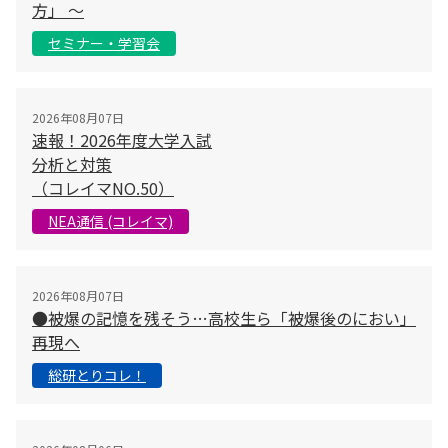
方」 〜
セミナー・学習会
2026年08月07日
速報！2026年度大学入試
分析と対策
（コレイマNO.50）
NEA通信 (コレイマ)
2026年08月07日
●被爆の記憶を残そう…高校生ら「被爆後のにおい」
再現へ
総研とりコレ！