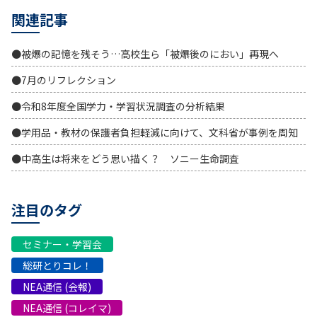
関連記事
●被爆の記憶を残そう…高校生ら「被爆後のにおい」再現へ
●7月のリフレクション
●令和8年度全国学力・学習状況調査の分析結果
●学用品・教材の保護者負担軽減に向けて、文科省が事例を周知
●中高生は将来をどう思い描く？ ソニー生命調査
注目のタグ
セミナー・学習会
総研とりコレ！
NEA通信 (会報)
NEA通信 (コレイマ)