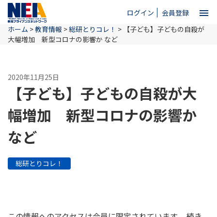
menu
ログイン
会員登録
ホーム
>
教育情報
>
総研とりコレ！
>
【子ども】子どもの自殺が
close
大幅増加 新型コロナの影響か など
ホーム
2020年11月25日
【子ども】子どもの自殺が大
NEAとは
幅増加 新型コロナの影響か
など
教育情報
総研とりコレ！
お問い合わせ
この情報へのアクセスは会員に限定されています。 続き