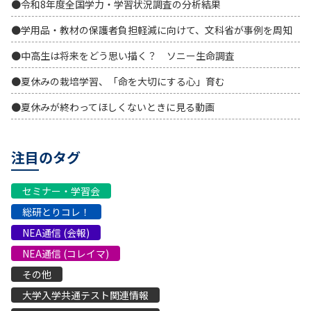
●令和8年度全国学力・学習状況調査の分析結果
●学用品・教材の保護者負担軽減に向けて、文科省が事例を周知
●中高生は将来をどう思い描く？ ソニー生命調査
●夏休みの栽培学習、「命を大切にする心」育む
●夏休みが終わってほしくないときに見る動画
注目のタグ
セミナー・学習会
総研とりコレ！
NEA通信 (会報)
NEA通信 (コレイマ)
その他
大学入学共通テスト関連情報