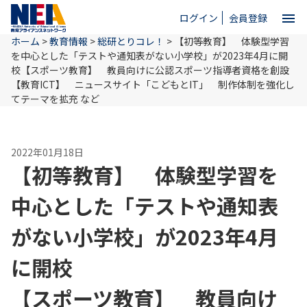
menu
ログイン
会員登録
ホーム
>
教育情報
>
総研とりコレ！
>
【初等教育】 体験型学習
close
を中心とした「テストや通知表がない小学校」が2023年4月に開
校
【スポーツ教育】 教員向けに公認スポーツ指導者資格を創設
【教育ICT】 ニュースサイト「こどもとIT」 制作体制を強化し
ホーム
てテーマを拡充 など
NEAとは
2022年01月18日
【初等教育】 体験型学習を
教育情報
中心とした「テストや通知表
がない小学校」が2023年4月
お問い合わせ
に開校
【スポーツ教育】 教員向け