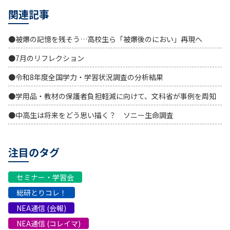
関連記事
●被爆の記憶を残そう…高校生ら「被爆後のにおい」再現へ
●7月のリフレクション
●令和8年度全国学力・学習状況調査の分析結果
●学用品・教材の保護者負担軽減に向けて、文科省が事例を周知
●中高生は将来をどう思い描く？ ソニー生命調査
注目のタグ
セミナー・学習会
総研とりコレ！
NEA通信 (会報)
NEA通信 (コレイマ)