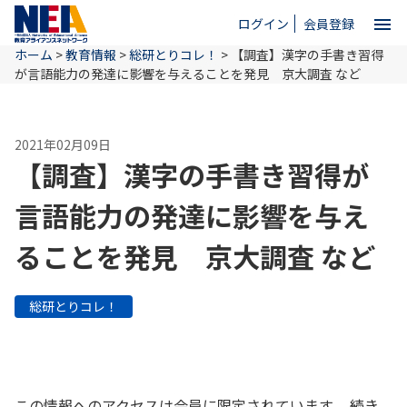
menu
ログイン
会員登録
ホーム
>
教育情報
>
総研とりコレ！
>
【調査】漢字の手書き習得
close
が言語能力の発達に影響を与えることを発見 京大調査 など
ホーム
2021年02月09日
【調査】漢字の手書き習得が
NEAとは
言語能力の発達に影響を与え
ることを発見 京大調査 など
教育情報
総研とりコレ！
お問い合わせ
この情報へのアクセスは会員に限定されています。 続き