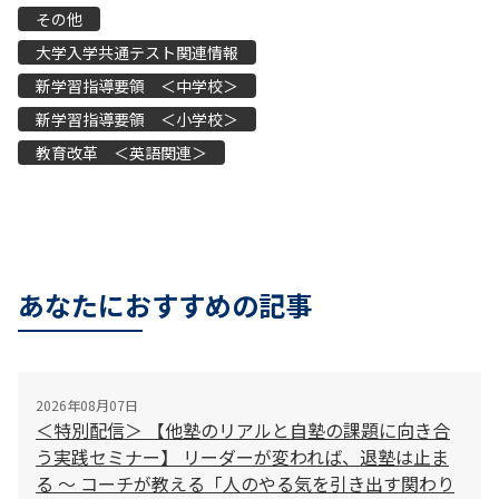
その他
大学入学共通テスト関連情報
新学習指導要領 ＜中学校＞
新学習指導要領 ＜小学校＞
教育改革 ＜英語関連＞
あなたにおすすめの記事
2026年08月07日
＜特別配信＞ 【他塾のリアルと自塾の課題に向き合
う実践セミナー】 リーダーが変われば、退塾は止ま
る 〜 コーチが教える「人のやる気を引き出す関わり