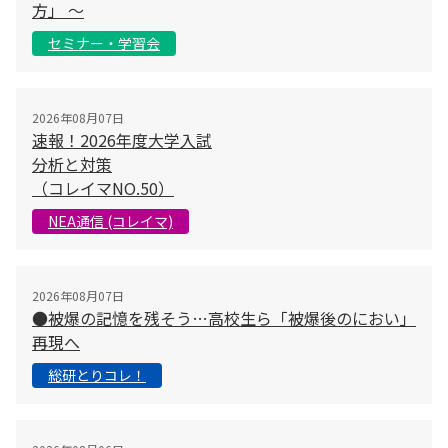
方」 〜
セミナー・学習会
2026年08月07日
速報！2026年度大学入試
分析と対策
（コレイマNO.50）
NEA通信 (コレイマ)
2026年08月07日
●被爆の記憶を残そう…高校生ら「被爆後のにおい」
再現へ
総研とりコレ！