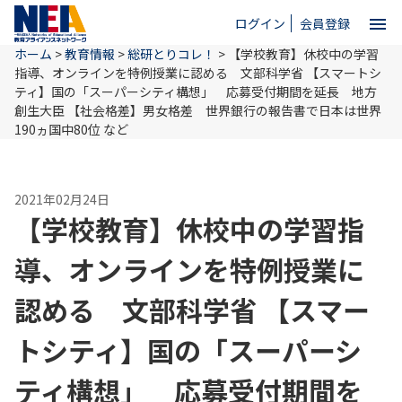
menu
ログイン
会員登録
ホーム
>
教育情報
>
総研とりコレ！
>
【学校教育】休校中の学習
close
指導、オンラインを特例授業に認める 文部科学省 【スマートシ
ティ】国の「スーパーシティ構想」 応募受付期間を延長 地方
創生大臣 【社会格差】男女格差 世界銀行の報告書で日本は世界
ホーム
190ヵ国中80位 など
NEAとは
2021年02月24日
【学校教育】休校中の学習指
教育情報
導、オンラインを特例授業に
認める 文部科学省 【スマー
お問い合わせ
トシティ】国の「スーパーシ
ティ構想」 応募受付期間を