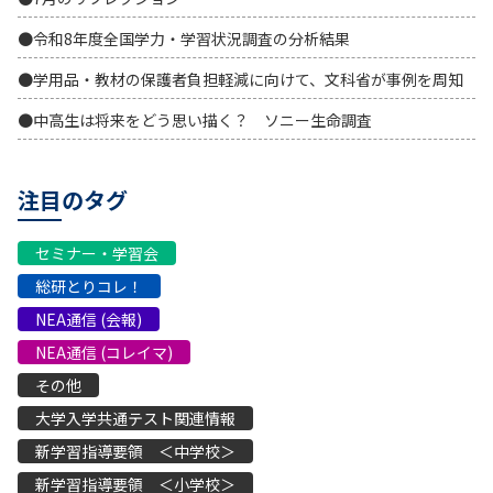
●令和8年度全国学力・学習状況調査の分析結果
●学用品・教材の保護者負担軽減に向けて、文科省が事例を周知
●中高生は将来をどう思い描く？ ソニー生命調査
注目のタグ
セミナー・学習会
総研とりコレ！
NEA通信 (会報)
NEA通信 (コレイマ)
その他
大学入学共通テスト関連情報
新学習指導要領 ＜中学校＞
新学習指導要領 ＜小学校＞