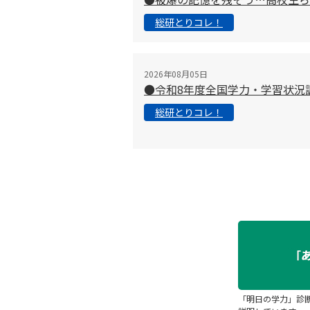
総研とりコレ！
2026年08月05日
●令和8年度全国学力・学習状況
総研とりコレ！
「明日の学力」診