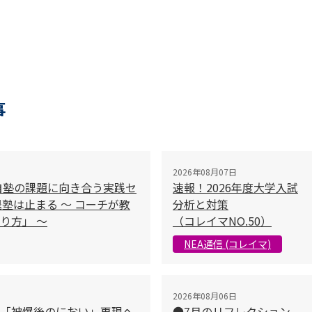
事
2026年08月07日
自塾の課題に向き合う実践セ
速報！2026年度大学入試
塾は止まる 〜 コーチが教
分析と対策
り方」 〜
（コレイマNO.50）
NEA通信 (コレイマ)
2026年08月06日
「被爆後のにおい」再現へ
●7月のリフレクション