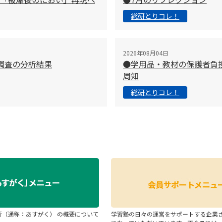
総研とりコレ！
2026年08月04日
調査の分析結果
●学用品・教材の保護者負
周知
総研とりコレ！
断（通称：あすがく） の概要について
学習塾の日々の運営をサポートする企業