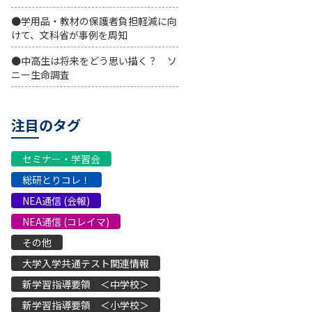
●学用品・教材の保護者負担軽減に向
けて、文科省が事例を周知
●中高生は将来をどう思い描く？ ソ
ニー生命調査
注目のタグ
セミナー・学習会
総研とりコレ！
NEA通信 (会報)
NEA通信 (コレイマ)
その他
大学入学共通テスト関連情報
新学習指導要領 ＜中学校＞
新学習指導要領 ＜小学校＞