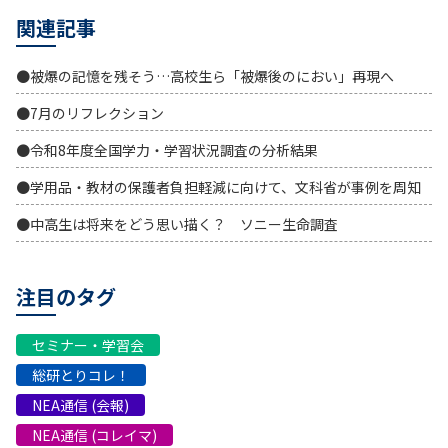
関連記事
●被爆の記憶を残そう…高校生ら「被爆後のにおい」再現へ
●7月のリフレクション
●令和8年度全国学力・学習状況調査の分析結果
●学用品・教材の保護者負担軽減に向けて、文科省が事例を周知
●中高生は将来をどう思い描く？ ソニー生命調査
注目のタグ
セミナー・学習会
総研とりコレ！
NEA通信 (会報)
NEA通信 (コレイマ)