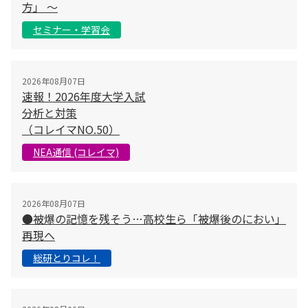
方」 〜
セミナー・学習会
2026年08月07日
速報！2026年度大学入試
分析と対策
（コレイマNO.50）
NEA通信 (コレイマ)
2026年08月07日
●被爆の記憶を残そう…高校生ら「被爆後のにおい」
再現へ
総研とりコレ！