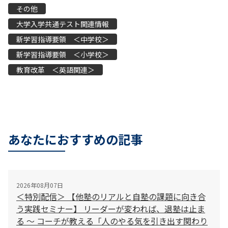
その他
大学入学共通テスト関連情報
新学習指導要領 ＜中学校＞
新学習指導要領 ＜小学校＞
教育改革 ＜英語関連＞
あなたにおすすめの記事
2026年08月07日
＜特別配信＞ 【他塾のリアルと自塾の課題に向き合
う実践セミナー】 リーダーが変われば、退塾は止ま
る 〜 コーチが教える「人のやる気を引き出す関わり