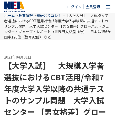
menu
ログイン
会員登録
ホーム
>
教育情報
>
総研とりコレ！
>
【大学入試】 大規模入学
close
者選抜におけるCBT活用/令和7年度大学入学以降の共通テストの
サンプル問題 大学入試センター 【男女格差】グローバル・ジェ
ンダー・ギャップ・レポート（世界男女格差指数） 日本は156か
ホーム
国中120位（教育92位） など
NEAとは
2021年04月01日
【大学入試】 大規模入学者
教育情報
選抜におけるCBT活用/令和7
年度大学入学以降の共通テス
お問い合わせ
トのサンプル問題 大学入試
センター 【男女格差】グロー