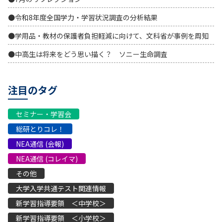
●令和8年度全国学力・学習状況調査の分析結果
●学用品・教材の保護者負担軽減に向けて、文科省が事例を周知
●中高生は将来をどう思い描く？ ソニー生命調査
注目のタグ
セミナー・学習会
総研とりコレ！
NEA通信 (会報)
NEA通信 (コレイマ)
その他
大学入学共通テスト関連情報
新学習指導要領 ＜中学校＞
新学習指導要領 ＜小学校＞