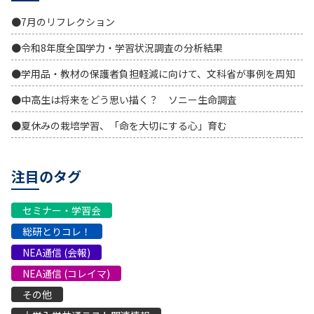
●7月のリフレクション
●令和8年度全国学力・学習状況調査の分析結果
●学用品・教材の保護者負担軽減に向けて、文科省が事例を周知
●中高生は将来をどう思い描く？ ソニー生命調査
●夏休みの栽培学習、「命を大切にする心」育む
注目のタグ
セミナー・学習会
総研とりコレ！
NEA通信 (会報)
NEA通信 (コレイマ)
その他