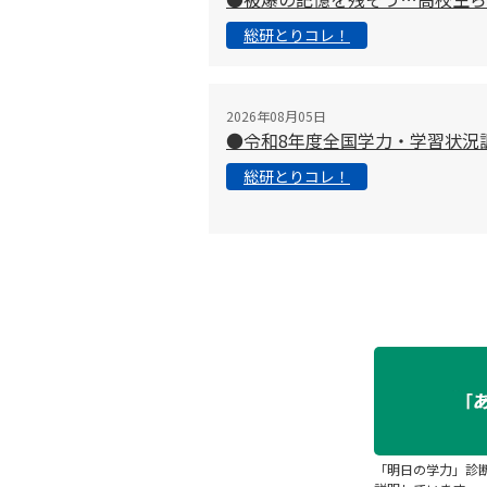
総研とりコレ！
2026年08月05日
●令和8年度全国学力・学習状況
総研とりコレ！
「明日の学力」診