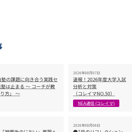
事
2026年08月07日
自塾の課題に向き合う実践セ
速報！2026年度大学入試
塾は止まる 〜 コーチが教
分析と対策
り方」 〜
（コレイマNO.50）
NEA通信 (コレイマ)
2026年08月06日
「被爆後のにおい」再現へ
●7月のリフレクション