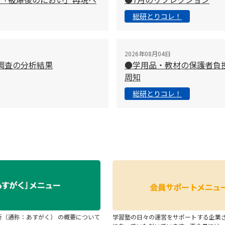
総研とりコレ！
2026年08月04日
調査の分析結果
●学用品・教材の保護者負
周知
総研とりコレ！
断（通称：あすがく） の概要について
学習塾の日々の運営をサポートする企業