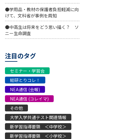
●学用品・教材の保護者負担軽減に向
けて、文科省が事例を周知
●中高生は将来をどう思い描く？ ソ
ニー生命調査
注目のタグ
セミナー・学習会
総研とりコレ！
NEA通信 (会報)
NEA通信 (コレイマ)
その他
大学入学共通テスト関連情報
新学習指導要領 ＜中学校＞
新学習指導要領 ＜小学校＞