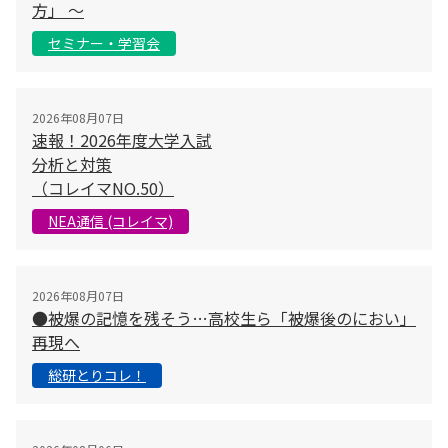
方」 〜
セミナー・学習会
2026年08月07日
速報！2026年度大学入試
分析と対策
（コレイマNO.50）
NEA通信 (コレイマ)
2026年08月07日
●被爆の記憶を残そう…高校生ら「被爆後のにおい」
再現へ
総研とりコレ！