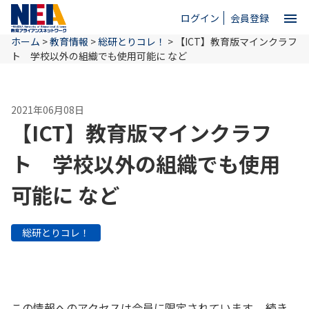
menu
ログイン
会員登録
ホーム
>
教育情報
>
総研とりコレ！
>
【ICT】教育版マインクラフ
close
ト 学校以外の組織でも使用可能に など
ホーム
2021年06月08日
【ICT】教育版マインクラフ
NEAとは
ト 学校以外の組織でも使用
可能に など
教育情報
総研とりコレ！
お問い合わせ
この情報へのアクセスは会員に限定されています。 続き