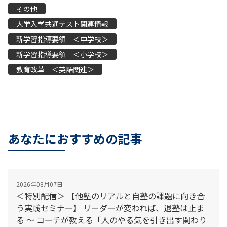
その他
大学入学共通テスト関連情報
新学習指導要領 ＜中学校＞
新学習指導要領 ＜小学校＞
教育改革 ＜英語関連＞
あなたにおすすめの記事
2026年08月07日
＜特別配信＞ 【他塾のリアルと自塾の課題に向き合
う実践セミナー】 リーダーが変われば、退塾は止ま
る 〜 コーチが教える「人のやる気を引き出す関わり