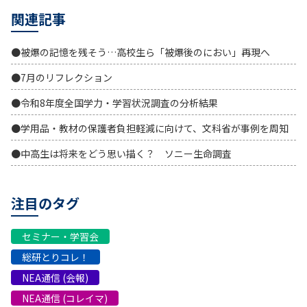
関連記事
●被爆の記憶を残そう…高校生ら「被爆後のにおい」再現へ
●7月のリフレクション
●令和8年度全国学力・学習状況調査の分析結果
●学用品・教材の保護者負担軽減に向けて、文科省が事例を周知
●中高生は将来をどう思い描く？ ソニー生命調査
注目のタグ
セミナー・学習会
総研とりコレ！
NEA通信 (会報)
NEA通信 (コレイマ)