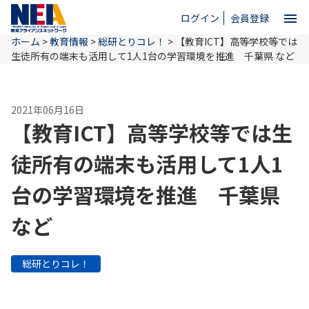
menu
ログイン
会員登録
ホーム
>
教育情報
>
総研とりコレ！
>
【教育ICT】高等学校等では
close
生徒所有の端末も活用して1人1台の学習環境を推進 千葉県 など
ホーム
2021年06月16日
【教育ICT】高等学校等では生
NEAとは
徒所有の端末も活用して1人1
台の学習環境を推進 千葉県
教育情報
など
お問い合わせ
総研とりコレ！