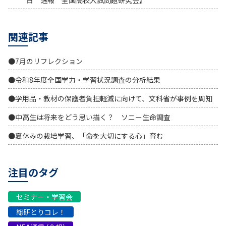
日 速報 全国高校入試問題研究会】
関連記事
●7月のリフレクション
●令和8年度全国学力・学習状況調査の分析結果
●学用品・教材の保護者負担軽減に向けて、文科省が事例を周知
●中高生は将来をどう思い描く？ ソニー生命調査
●夏休みの栽培学習、「命を大切にする心」育む
注目のタグ
セミナー・学習会
総研とりコレ！