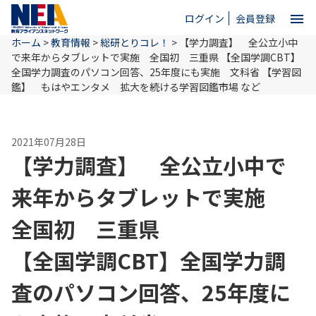
menu
ログイン
会員登録
ホーム
>
教育情報
>
総研とりコレ！
>
【学力調査】 全公立小中
close
で来年からタブレットで実施 全国初 三重県
【全国学調CBT】
全国学力調査のパソコン回答、25年度にも実施 文科省
【学習図
鑑】 もはやエンタメ 拡大を続ける学習図鑑市場 など
ホーム
2021年07月28日
NEAとは
【学力調査】 全公立小中で
来年からタブレットで実施
教育情報
全国初 三重県
お問い合わせ
【全国学調CBT】全国学力調
査のパソコン回答、25年度に