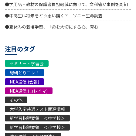
●学用品・教材の保護者負担軽減に向けて、文科省が事例を周知
●中高生は将来をどう思い描く？ ソニー生命調査
●夏休みの栽培学習、「命を大切にする心」育む
注目のタグ
セミナー・学習会
総研とりコレ！
NEA通信 (会報)
NEA通信 (コレイマ)
その他
大学入学共通テスト関連情報
新学習指導要領 ＜中学校＞
新学習指導要領 ＜小学校＞