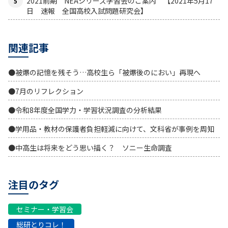
2021前期 NEAシリーズ学習会のご案内 【2021年5月17
日 速報 全国高校入試問題研究会】
関連記事
●被爆の記憶を残そう…高校生ら「被爆後のにおい」再現へ
●7月のリフレクション
●令和8年度全国学力・学習状況調査の分析結果
●学用品・教材の保護者負担軽減に向けて、文科省が事例を周知
●中高生は将来をどう思い描く？ ソニー生命調査
注目のタグ
セミナー・学習会
総研とりコレ！