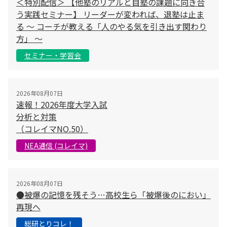
＜特別配信＞ 【他塾のリアルと自塾の課題に向き合
う実践セミナー】 リーダーが変われば、退塾は止ま
る 〜 コーチが教える「人のやる気を引き出す関わり
方」 〜
セミナー・学習会
2026年08月07日
速報！2026年度大学入試
分析と対策
（コレイマNO.50）
NEA通信 (コレイマ)
2026年08月07日
●被爆の記憶を残そう…高校生ら「被爆後のにおい」
再現へ
総研とりコレ！