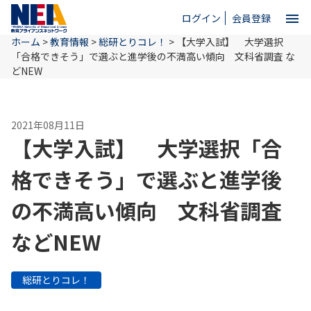
menu
ログイン
会員登録
ホーム
>
教育情報
>
総研とりコレ！
>
【大学入試】 大学選択
close
「合格できそう」で選ぶと進学後の不満高い傾向 文科省調査 な
どNEW
ホーム
2021年08月11日
【大学入試】 大学選択「合
NEAとは
格できそう」で選ぶと進学後
教育情報
の不満高い傾向 文科省調査
などNEW
お問い合わせ
総研とりコレ！