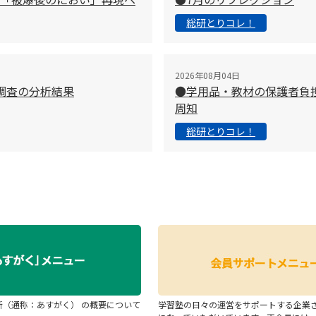
総研とりコレ！
2026年08月04日
調査の分析結果
●学用品・教材の保護者負
周知
総研とりコレ！
断（通称：あすがく） の概要について
学習塾の日々の運営をサポートする企業