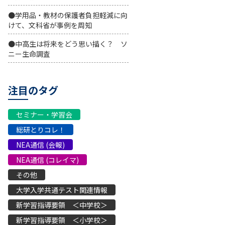
●学用品・教材の保護者負担軽減に向
けて、文科省が事例を周知
●中高生は将来をどう思い描く？ ソ
ニー生命調査
注目のタグ
セミナー・学習会
総研とりコレ！
NEA通信 (会報)
NEA通信 (コレイマ)
その他
大学入学共通テスト関連情報
新学習指導要領 ＜中学校＞
新学習指導要領 ＜小学校＞