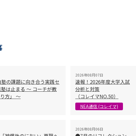
事
2026年08月07日
自塾の課題に向き合う実践セ
速報！2026年度大学入試
塾は止まる 〜 コーチが教
分析と対策
り方」 〜
（コレイマNO.50）
NEA通信 (コレイマ)
2026年08月06日
「被爆後のにおい」再現へ
●7月のリフレクション