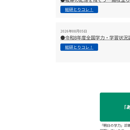
総研とりコレ！
2026年08月05日
●令和8年度全国学力・学習状況
総研とりコレ！
「明日の学力」診