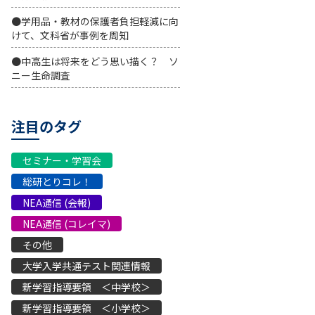
●学用品・教材の保護者負担軽減に向
けて、文科省が事例を周知
●中高生は将来をどう思い描く？ ソ
ニー生命調査
注目のタグ
セミナー・学習会
総研とりコレ！
NEA通信 (会報)
NEA通信 (コレイマ)
その他
大学入学共通テスト関連情報
新学習指導要領 ＜中学校＞
新学習指導要領 ＜小学校＞