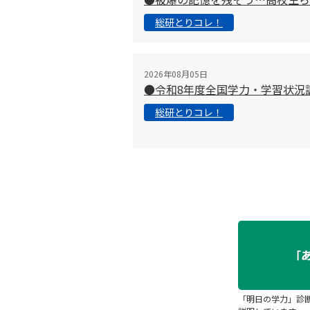
総研とりコレ！
2026年08月05日
●令和8年度全国学力・学習状況
総研とりコレ！
「明日の学力」診