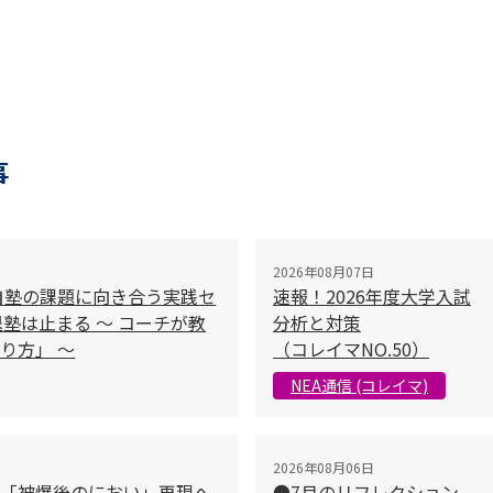
事
2026年08月07日
自塾の課題に向き合う実践セ
速報！2026年度大学入試
塾は止まる 〜 コーチが教
分析と対策
り方」 〜
（コレイマNO.50）
NEA通信 (コレイマ)
2026年08月06日
「被爆後のにおい」再現へ
●7月のリフレクション