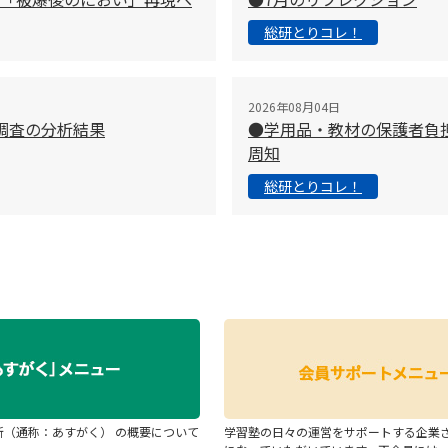
総研とりコレ！
2026年08月04日
調査の分析結果
●学用品・教材の保護者負
周知
総研とりコレ！
断（通称：あすがく） の概要について
学習塾の日々の運営をサポートする企業