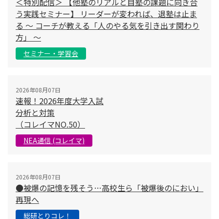
＜特別配信＞ 【他塾のリアルと自塾の課題に向き合
う実践セミナー】 リーダーが変われば、退塾は止ま
る 〜 コーチが教える「人のやる気を引き出す関わり
方」 〜
セミナー・学習会
2026年08月07日
速報！2026年度大学入試
分析と対策
（コレイマNO.50）
NEA通信 (コレイマ)
2026年08月07日
●被爆の記憶を残そう…高校生ら「被爆後のにおい」
再現へ
総研とりコレ！