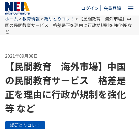
menu
ログイン
会員登録
ホーム
>
教育情報
>
総研とりコレ！
>
【民間教育 海外市場】中
close
国の民間教育サービス 格差是正を理由に行政が規制を強化等 な
ど
ホーム
2021年09月08日
【民間教育 海外市場】中国
NEAとは
の民間教育サービス 格差是
教育情報
正を理由に行政が規制を強化
等 など
お問い合わせ
総研とりコレ！