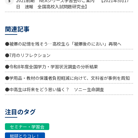
2021前期 NEAシリーズ学習会のご案内 【2021年5月17
日 速報 全国高校入試問題研究会】
関連記事
●被爆の記憶を残そう…高校生ら「被爆後のにおい」再現へ
●7月のリフレクション
●令和8年度全国学力・学習状況調査の分析結果
●学用品・教材の保護者負担軽減に向けて、文科省が事例を周知
●中高生は将来をどう思い描く？ ソニー生命調査
注目のタグ
セミナー・学習会
総研とりコレ！