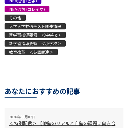
NEA通信 (会報)
NEA通信 (コレイマ)
その他
大学入学共通テスト関連情報
新学習指導要領 ＜中学校＞
新学習指導要領 ＜小学校＞
教育改革 ＜英語関連＞
あなたにおすすめの記事
2026年08月07日
＜特別配信＞ 【他塾のリアルと自塾の課題に向き合