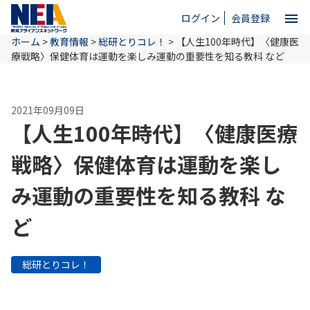
menu
ログイン
会員登録
ホーム
>
教育情報
>
総研とりコレ！
>
【人生100年時代】〈健康医
close
療戦略〉保健体育は運動を楽しみ運動の重要性を知る教科 など
ホーム
2021年09月09日
【人生100年時代】〈健康医療
NEAとは
戦略〉保健体育は運動を楽し
み運動の重要性を知る教科 な
教育情報
ど
お問い合わせ
総研とりコレ！