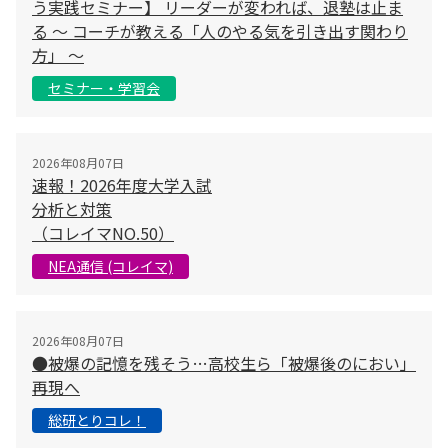
う実践セミナー】 リーダーが変われば、退塾は止ま
る 〜 コーチが教える「人のやる気を引き出す関わり
方」 〜
セミナー・学習会
2026年08月07日
速報！2026年度大学入試
分析と対策
（コレイマNO.50）
NEA通信 (コレイマ)
2026年08月07日
●被爆の記憶を残そう…高校生ら「被爆後のにおい」
再現へ
総研とりコレ！