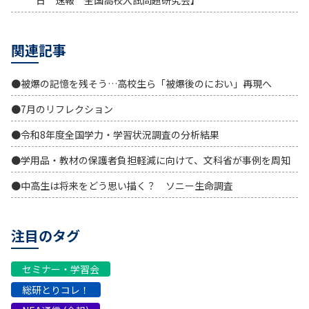
日 速報 全国高校入試問題研究会】
関連記事
●被爆の記憶を残そう…高校生ら「被爆後のにおい」再現へ
●7月のリフレクション
●令和8年度全国学力・学習状況調査の分析結果
●学用品・教材の保護者負担軽減に向けて、文科省が事例を周知
●中高生は将来をどう思い描く？ ソニー生命調査
注目のタグ
セミナー・学習会
総研とりコレ！