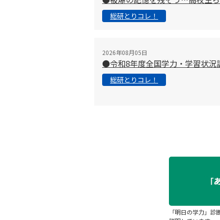
総研とりコレ！
2026年08月05日
●令和8年度全国学力・学習状況
総研とりコレ！
「明日の学力」診