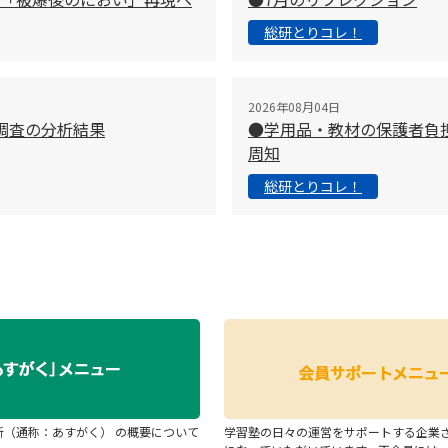
総研とりコレ！
2026年08月04日
調査の分析結果
●学用品・教材の保護者負
周知
総研とりコレ！
断（通称：あすがく） の概要について
学習塾の日々の運営をサポートする企業