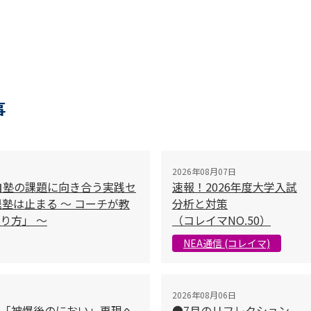
事
2026年08月07日
自塾の課題に向き合う実践セ
速報！2026年度大学入試
塾は止まる 〜 コーチが教
分析と対策
り方」 〜
（コレイマNO.50）
NEA通信 (コレイマ)
2026年08月06日
「被爆後のにおい」再現へ
●7月のリフレクション