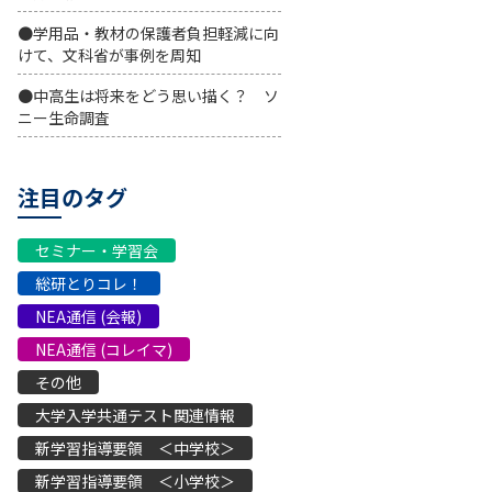
●学用品・教材の保護者負担軽減に向
けて、文科省が事例を周知
●中高生は将来をどう思い描く？ ソ
ニー生命調査
注目のタグ
セミナー・学習会
総研とりコレ！
NEA通信 (会報)
NEA通信 (コレイマ)
その他
大学入学共通テスト関連情報
新学習指導要領 ＜中学校＞
新学習指導要領 ＜小学校＞