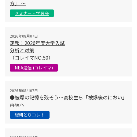
方」 〜
セミナー・学習会
2026年08月07日
速報！2026年度大学入試
分析と対策
（コレイマNO.50）
NEA通信 (コレイマ)
2026年08月07日
●被爆の記憶を残そう…高校生ら「被爆後のにおい」
再現へ
総研とりコレ！