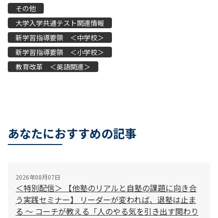
その他
大学入学共通テスト関連情報
新学習指導要領 ＜中学校＞
新学習指導要領 ＜小学校＞
教育改革 ＜英語関連＞
あなたにおすすめの記事
2026年08月07日
＜特別配信＞ 【他塾のリアルと自塾の課題に向き合
う実践セミナー】 リーダーが変われば、退塾は止ま
る 〜 コーチが教える「人のやる気を引き出す関わり