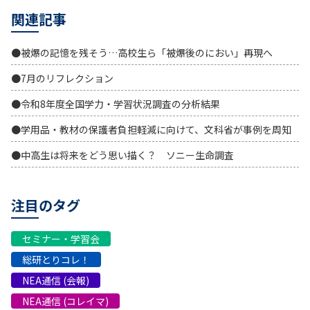
関連記事
●被爆の記憶を残そう…高校生ら「被爆後のにおい」再現へ
●7月のリフレクション
●令和8年度全国学力・学習状況調査の分析結果
●学用品・教材の保護者負担軽減に向けて、文科省が事例を周知
●中高生は将来をどう思い描く？ ソニー生命調査
注目のタグ
セミナー・学習会
総研とりコレ！
NEA通信 (会報)
NEA通信 (コレイマ)