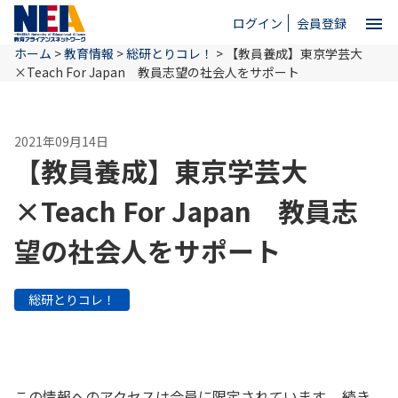
menu
ログイン
会員登録
ホーム
>
教育情報
>
総研とりコレ！
>
【教員養成】東京学芸大
close
×Teach For Japan 教員志望の社会人をサポート
ホーム
2021年09月14日
【教員養成】東京学芸大
NEAとは
×Teach For Japan 教員志
望の社会人をサポート
教育情報
総研とりコレ！
お問い合わせ
この情報へのアクセスは会員に限定されています。 続き