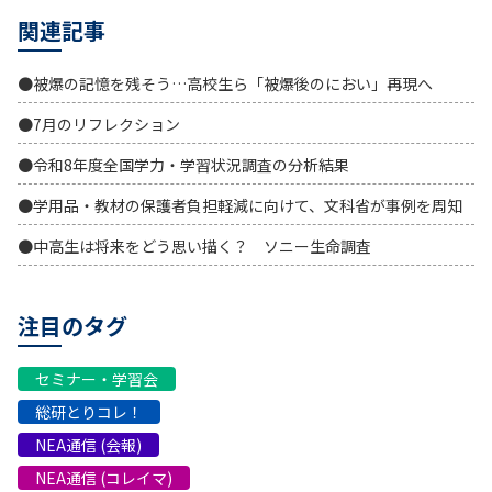
関連記事
●被爆の記憶を残そう…高校生ら「被爆後のにおい」再現へ
●7月のリフレクション
●令和8年度全国学力・学習状況調査の分析結果
●学用品・教材の保護者負担軽減に向けて、文科省が事例を周知
●中高生は将来をどう思い描く？ ソニー生命調査
注目のタグ
セミナー・学習会
総研とりコレ！
NEA通信 (会報)
NEA通信 (コレイマ)