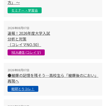
方」 〜
セミナー・学習会
2026年08月07日
速報！2026年度大学入試
分析と対策
（コレイマNO.50）
NEA通信 (コレイマ)
2026年08月07日
●被爆の記憶を残そう…高校生ら「被爆後のにおい」
再現へ
総研とりコレ！