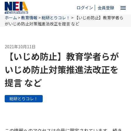
menu
ログイン
会員登録
ホーム
>
教育情報
>
総研とりコレ！
>
【いじめ防止】教育学者ら
close
がいじめ防止対策推進法改正を提言 など
ホーム
2021年10月11日
【いじめ防止】教育学者らが
NEAとは
いじめ防止対策推進法改正を
提言 など
教育情報
総研とりコレ！
お問い合わせ
この情報へのアクセスは会員に限定されています。 続き