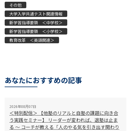
その他
大学入学共通テスト関連情報
新学習指導要領 ＜中学校＞
新学習指導要領 ＜小学校＞
教育改革 ＜英語関連＞
あなたにおすすめの記事
2026年08月07日
＜特別配信＞ 【他塾のリアルと自塾の課題に向き合
う実践セミナー】 リーダーが変われば、退塾は止ま
る 〜 コーチが教える「人のやる気を引き出す関わり