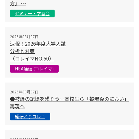
方」 〜
セミナー・学習会
2026年08月07日
速報！2026年度大学入試
分析と対策
（コレイマNO.50）
NEA通信 (コレイマ)
2026年08月07日
●被爆の記憶を残そう…高校生ら「被爆後のにおい」
再現へ
総研とりコレ！