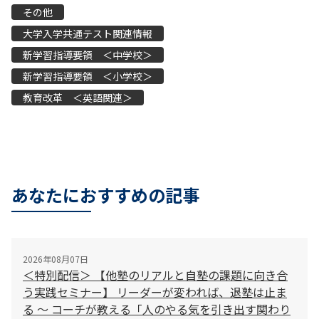
その他
大学入学共通テスト関連情報
新学習指導要領 ＜中学校＞
新学習指導要領 ＜小学校＞
教育改革 ＜英語関連＞
あなたにおすすめの記事
2026年08月07日
＜特別配信＞ 【他塾のリアルと自塾の課題に向き合
う実践セミナー】 リーダーが変われば、退塾は止ま
る 〜 コーチが教える「人のやる気を引き出す関わり