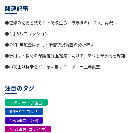
関連記事
●被爆の記憶を残そう…高校生ら「被爆後のにおい」再現へ
●7月のリフレクション
●令和8年度全国学力・学習状況調査の分析結果
●学用品・教材の保護者負担軽減に向けて、文科省が事例を周知
●中高生は将来をどう思い描く？ ソニー生命調査
注目のタグ
セミナー・学習会
総研とりコレ！
NEA通信 (会報)
NEA通信 (コレイマ)