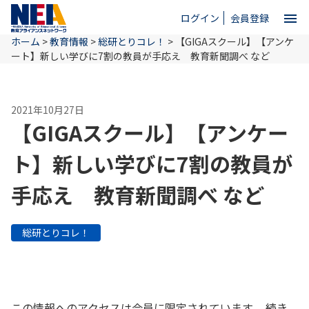
menu
ログイン
会員登録
ホーム
>
教育情報
>
総研とりコレ！
>
【GIGAスクール】【アンケ
close
ート】新しい学びに7割の教員が手応え 教育新聞調べ など
ホーム
2021年10月27日
【GIGAスクール】【アンケー
NEAとは
ト】新しい学びに7割の教員が
手応え 教育新聞調べ など
教育情報
総研とりコレ！
お問い合わせ
この情報へのアクセスは会員に限定されています。 続き