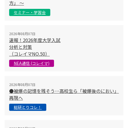
方」 〜
セミナー・学習会
2026年08月07日
速報！2026年度大学入試
分析と対策
（コレイマNO.50）
NEA通信 (コレイマ)
2026年08月07日
●被爆の記憶を残そう…高校生ら「被爆後のにおい」
再現へ
総研とりコレ！