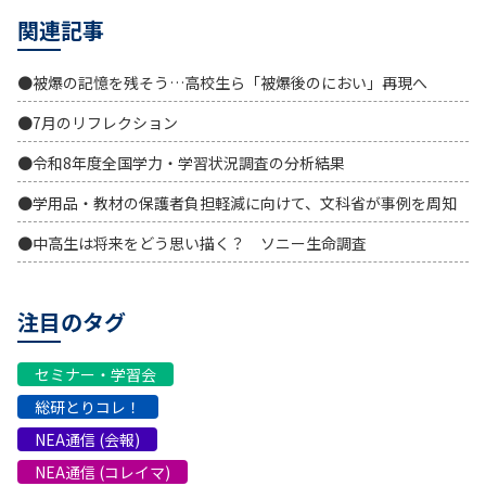
関連記事
●被爆の記憶を残そう…高校生ら「被爆後のにおい」再現へ
●7月のリフレクション
●令和8年度全国学力・学習状況調査の分析結果
●学用品・教材の保護者負担軽減に向けて、文科省が事例を周知
●中高生は将来をどう思い描く？ ソニー生命調査
注目のタグ
セミナー・学習会
総研とりコレ！
NEA通信 (会報)
NEA通信 (コレイマ)