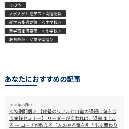
その他
大学入学共通テスト関連情報
新学習指導要領 ＜中学校＞
新学習指導要領 ＜小学校＞
教育改革 ＜英語関連＞
あなたにおすすめの記事
2026年08月07日
＜特別配信＞ 【他塾のリアルと自塾の課題に向き合
う実践セミナー】 リーダーが変われば、退塾は止ま
る 〜 コーチが教える「人のやる気を引き出す関わり