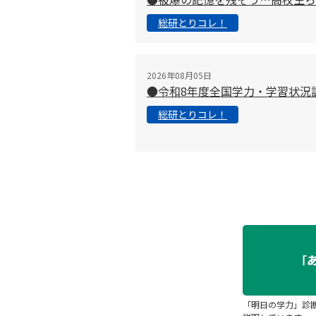
総研とりコレ！
2026年08月05日
●令和8年度全国学力・学習状況
総研とりコレ！
「明日の学力」診