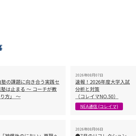
事
2026年08月07日
自塾の課題に向き合う実践セ
速報！2026年度大学入試
塾は止まる 〜 コーチが教
分析と対策
り方」 〜
（コレイマNO.50）
NEA通信 (コレイマ)
2026年08月06日
「被爆後のにおい」再現へ
●7月のリフレクション