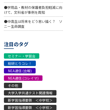
●学用品・教材の保護者負担軽減に向
けて、文科省が事例を周知
●中高生は将来をどう思い描く？ ソ
ニー生命調査
注目のタグ
セミナー・学習会
総研とりコレ！
NEA通信 (会報)
NEA通信 (コレイマ)
その他
大学入学共通テスト関連情報
新学習指導要領 ＜中学校＞
新学習指導要領 ＜小学校＞