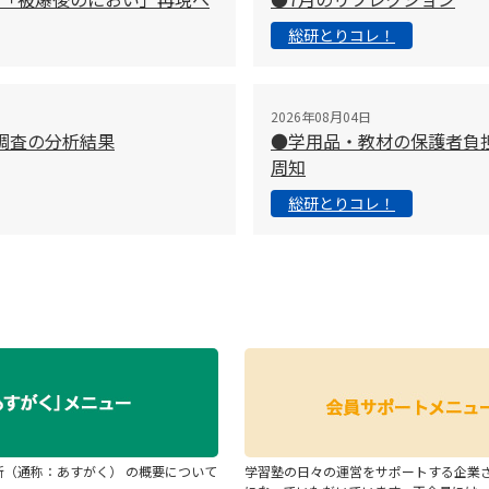
総研とりコレ！
2026年08月04日
調査の分析結果
●学用品・教材の保護者負
周知
総研とりコレ！
断（通称：あすがく） の概要について
学習塾の日々の運営をサポートする企業